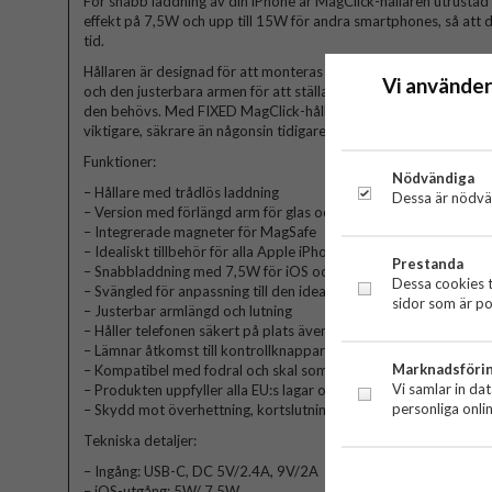
För snabb laddning av din iPhone är MagClick-hållaren utrust
effekt på 7,5W och upp till 15W för andra smartphones, så att de
tid.
Hållaren är designad för att monteras med sugbas på både glas
Vi använder
och den justerbara armen för att ställa in din telefon i den perfek
den behövs. Med FIXED MagClick-hållaren blir det bekvämare att
viktigare, säkrare än någonsin tidigare.
Funktioner:
Nödvändiga
– Hållare med trådlös laddning
Dessa är nödvän
– Version med förlängd arm för glas och instrumentbräda
– Integrerade magneter för MagSafe
– Idealiskt tillbehör för alla Apple iPhone 14, 13 och 12 serier
Prestanda
– Snabbladdning med 7,5W för iOS och upp till 15W för andra
Dessa cookies t
– Svängled för anpassning till den idealiska betraktningsvinkeln
sidor som är po
– Justerbar armlängd och lutning
– Håller telefonen säkert på plats även vid minsta stötar
– Lämnar åtkomst till kontrollknappar och kontakter
Marknadsföri
– Kompatibel med fodral och skal som stöder MagSafe-teknik
Vi samlar in da
– Produkten uppfyller alla EU:s lagar och säkerhetsstandarder
personliga onli
– Skydd mot överhettning, kortslutning och överspänning
Tekniska detaljer:
– Ingång: USB-C, DC 5V/2.4A, 9V/2A
– iOS-utgång: 5W/ 7,5W