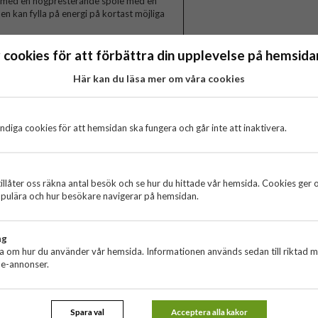
ad med en högpresterande spole med en
n kan fylla på energi på kortast möjliga
 och instrumentbräda. Använd vridleden
 cookies för att förbättra din upplevelse på hemsidan
ta vinkeln så att den är snyggt synlig när
 köra med telefonen i bilen och, ännu
Här kan du läsa mer om våra cookies
diga cookies för att hemsidan ska fungera och går inte att inaktivera.
 smartphones
illåter oss räkna antal besök och se hur du hittade vår hemsida. Cookies ger 
pulära och hur besökare navigerar på hemsidan.
ng
ta om hur du använder vår hemsida. Informationen används sedan till riktad 
ne-annonser.
Spara val
Acceptera alla kakor