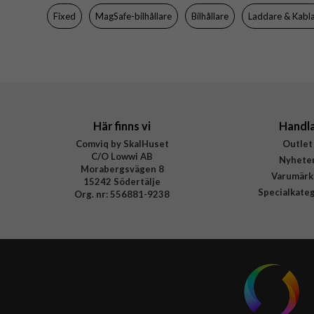
Fixed
MagSafe-bilhållare
Bilhållare
Laddare & Kabl
EAN
Här finns vi
Handl
Comviq by SkalHuset
Outlet
C/O Lowwi AB
Nyhete
Morabergsvägen 8
Varumärk
15242 Södertälje
Specialkate
Org. nr: 556881-9238