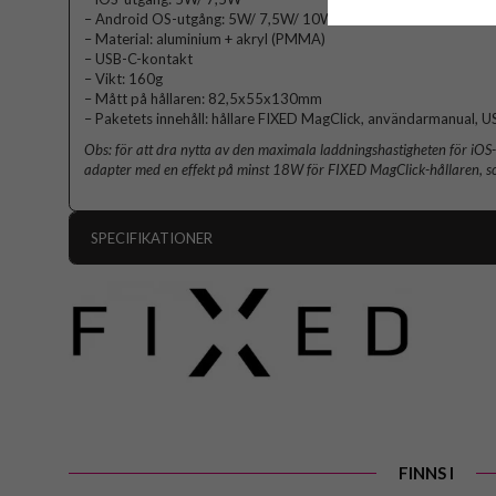
– Android OS-utgång: 5W/ 7,5W/ 10W/ 15W
– Material: aluminium + akryl (PMMA)
– USB-C-kontakt
– Vikt: 160g
– Mått på hållaren: 82,5x55x130mm
– Paketets innehåll: hållare FIXED MagClick, användarmanual, U
Obs: för att dra nytta av den maximala laddningshastigheten för iOS
adapter med en effekt på minst 18W för FIXED MagClick-hållaren, som
SPECIFIKATIONER
Artikelnummer
Produkttyp
Egenskaper
Färg
Material
Varumärke
FINNS I
Tillverkarens art nr