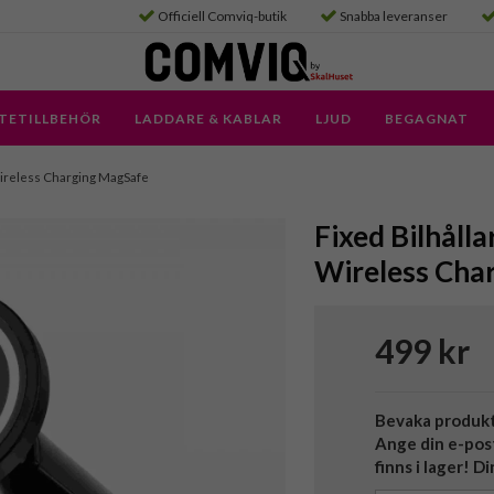
Officiell Comviq-butik
Snabba leveranser
TETILLBEHÖR
LADDARE & KABLAR
LJUD
BEGAGNAT
Wireless Charging MagSafe
Fixed Bilhåll
Wireless Cha
499 kr
Bevaka produk
Ange din e-pos
finns i lager! D