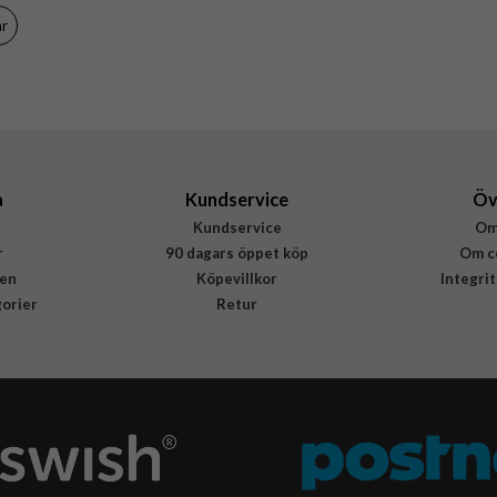
ar
8591680146611
a
Kundservice
Öv
Kundservice
Om
r
90 dagars öppet köp
Om c
en
Köpevillkor
Integri
gorier
Retur