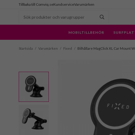
Tillbaka till Comviq.se
Kundservice
Varumärken
MOBILTILLBEHÖR
SURFPLAT
Startsida
/
Varumärken
/
Fixed
/
Bilhållare MagClick XL Car Mount 