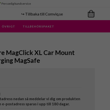
Personlig kundservice
↪️ Tillbaka till Comviq.se
ÖVRIGT
TILLBEHÖRSPAKET
are MagClick XL Car Mount
rging MagSafe
t
tadress nedan så meddelar vi dig om produkten
in e-postadress sparas i upp till 180 dagar.