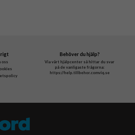
rigt
Behöver du hjälp?
 oss
Via vårt hjälpcenter så hittar du svar
på de vanligaste frågorna:
ookies
https://help.tillbehor.comviq.se
tetspolicy