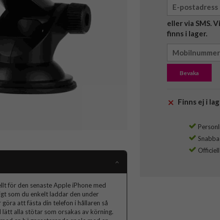
eller via SMS. 
finns i lager.
Bevaka
Finns ej i lag
Personli
Snabba l
Officiel
ellt för den senaste Apple iPhone med
idigt som du enkelt laddar den under
öra att fästa din telefon i hållaren så
lätt alla stötar som orsakas av körning.