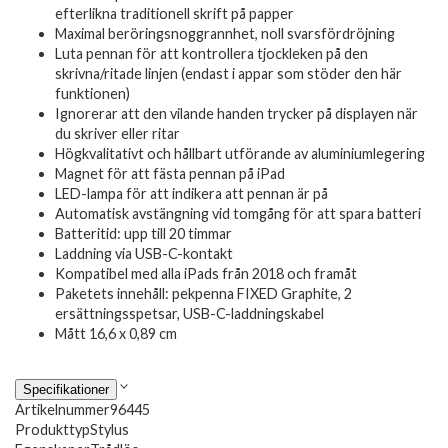
efterlikna traditionell skrift på papper
Maximal beröringsnoggrannhet, noll svarsfördröjning
Luta pennan för att kontrollera tjockleken på den
skrivna/ritade linjen (endast i appar som stöder den här
funktionen)
Ignorerar att den vilande handen trycker på displayen när
du skriver eller ritar
Högkvalitativt och hållbart utförande av aluminiumlegering
Magnet för att fästa pennan på iPad
LED-lampa för att indikera att pennan är på
Automatisk avstängning vid tomgång för att spara batteri
Batteritid: upp till 20 timmar
Laddning via USB-C-kontakt
Kompatibel med alla iPads från 2018 och framåt
Paketets innehåll: pekpenna FIXED Graphite, 2
ersättningsspetsar, USB-C-laddningskabel
Mått 16,6 x 0,89 cm
Specifikationer
Artikelnummer
96445
Produkttyp
Stylus