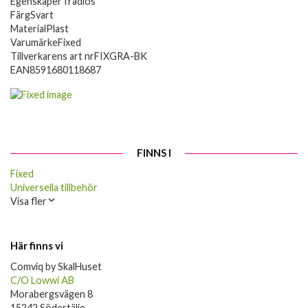
Egenskaper
Trådlös
Färg
Svart
Material
Plast
Varumärke
Fixed
Tillverkarens art nr
FIXGRA-BK
EAN
8591680118687
FINNS I
Fixed
Universella tillbehör
Visa fler
Här finns vi
Comviq by SkalHuset
C/O Lowwi AB
Morabergsvägen 8
15242 Södertälje