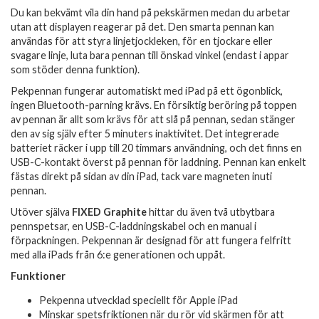
Du kan bekvämt vila din hand på pekskärmen medan du arbetar
utan att displayen reagerar på det. Den smarta pennan kan
användas för att styra linjetjockleken, för en tjockare eller
svagare linje, luta bara pennan till önskad vinkel (endast i appar
som stöder denna funktion).
Pekpennan fungerar automatiskt med iPad på ett ögonblick,
ingen Bluetooth-parning krävs. En försiktig beröring på toppen
av pennan är allt som krävs för att slå på pennan, sedan stänger
den av sig själv efter 5 minuters inaktivitet. Det integrerade
batteriet räcker i upp till 20 timmars användning, och det finns en
USB-C-kontakt överst på pennan för laddning. Pennan kan enkelt
fästas direkt på sidan av din iPad, tack vare magneten inuti
pennan.
Utöver själva
FIXED Graphite
hittar du även två utbytbara
pennspetsar, en USB-C-laddningskabel och en manual i
förpackningen. Pekpennan är designad för att fungera felfritt
med alla iPads från 6:e generationen och uppåt.
Funktioner
Pekpenna utvecklad speciellt för Apple iPad
Minskar spetsfriktionen när du rör vid skärmen för att