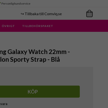
Personlig kundservice
↪️ Tillbaka till Comviq.se
ÖVRIGT
TILLBEHÖRSPAKET
ung Galaxy Watch 22mm -
on Sporty Strap - Blå
KÖP
svara