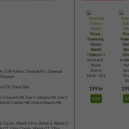
Fixed -
Fix
Samsung
Sam
Galaxy
Gal
Watch
Wa
22mm -
22m
Armband -
Armb
Nylon
Ny
Sporty
Spo
R 4, GTR 47mm, Cheetah Pro, Cheetah
Strap - Grå
Str
 Titanium
R
e GTR, Prime Slim
199 kr
199
en 5 Garrett HR, Gen 5 Julianna HR, Gen 5
KÖP
K
brid Collider HR, Hybrid Neutra HR,
 Classic, Watch 2 Pro, Watch 3, Watch 3
h GT 2 Pro Classic, Watch GT 2 Pro