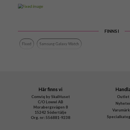
Artikelnummer
Passar till
Produkttyp
FINNS I
Färg
Material
Fixed
Samsung Galaxy Watch
Varumärke
Tillverkarens art nr
EAN
Här finns vi
Handl
Comviq by SkalHuset
Outlet
C/O Lowwi AB
Nyhete
Morabergsvägen 8
Varumärk
15242 Södertälje
Specialkate
Org. nr: 556881-9238