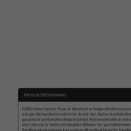
PRODUKTBESKRIVNING
FIXED Nylon Sporty Strap är tillverkad av högkvalitativt nylon
och ger din handled komfort när du bär den. Nylon i kombinatio
garanterar armbandets långa livslängd. Nylonmaterialet är extr
inte i det och är därför ett idealiskt tillbehör för sportaktivitete
Kardborreknäppningen kan justeras till optimal längd för hand