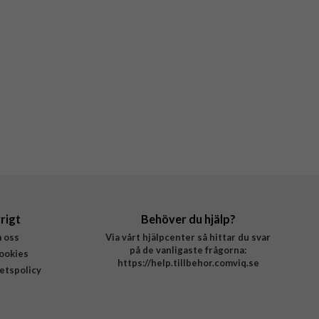
rigt
Behöver du hjälp?
 oss
Via vårt hjälpcenter så hittar du svar
på de vanligaste frågorna:
ookies
https://help.tillbehor.comviq.se
tetspolicy