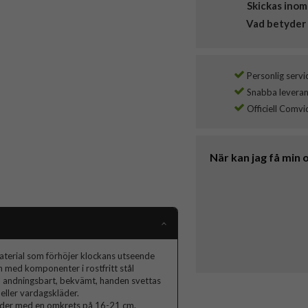
Skickas inom
Vad betyder 
Personlig servi
Snabba leverans
Officiell Comvi
När kan jag få min 
material som förhöjer klockans utseende
n med komponenter i rostfritt stål
a andningsbart, bekvämt, handen svettas
r eller vardagskläder.
leder med en omkrets på 16-21 cm.