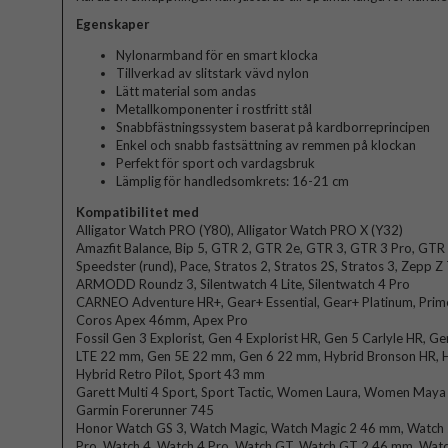
Egenskaper
Nylonarmband för en smart klocka
Tillverkad av slitstark vävd nylon
Lätt material som andas
Metallkomponenter i rostfritt stål
Snabbfästningssystem baserat på kardborreprincipen
Enkel och snabb fastsättning av remmen på klockan
Perfekt för sport och vardagsbruk
Lämplig för handledsomkrets: 16-21 cm
Kompatibilitet med
Alligator Watch PRO (Y80), Alligator Watch PRO X (Y32)
Amazfit Balance, Bip 5, GTR 2, GTR 2e, GTR 3, GTR 3 Pro, GT
Speedster (rund), Pace, Stratos 2, Stratos 2S, Stratos 3, Zepp Z
ARMODD Roundz 3, Silentwatch 4 Lite, Silentwatch 4 Pro
CARNEO Adventure HR+, Gear+ Essential, Gear+ Platinum, Prim
Coros Apex 46mm, Apex Pro
Fossil Gen 3 Explorist, Gen 4 Explorist HR, Gen 5 Carlyle HR, G
LTE 22 mm, Gen 5E 22 mm, Gen 6 22 mm, Hybrid Bronson HR, Hy
Hybrid Retro Pilot, Sport 43 mm
Garett Multi 4 Sport, Sport Tactic, Women Laura, Women Maya
Garmin Forerunner 745
Honor Watch GS 3, Watch Magic, Watch Magic 2 46 mm, Watch 2
Pro, Watch 4, Watch 4 Pro, Watch GT, Watch GT 2 46 mm, Watc