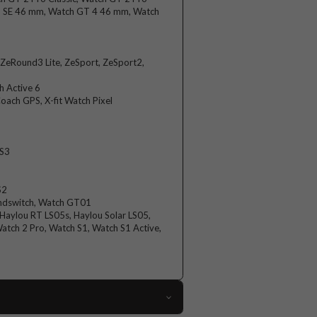
3 SE 46 mm, Watch GT 4 46 mm, Watch
eRound3 Lite, ZeSport, ZeSport2,
 Active 6
ch GPS, X-fit Watch Pixel
 S3
S2
ndswitch, Watch GT01
Haylou RT LS05s, Haylou Solar LS05,
tch 2 Pro, Watch S1, Watch S1 Active,