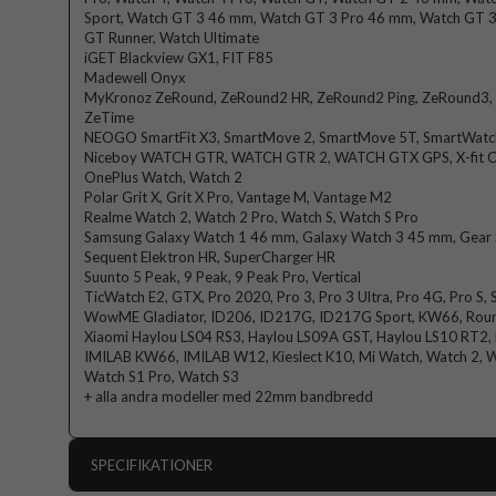
Sport, Watch GT 3 46 mm, Watch GT 3 Pro 46 mm, Watch GT 
GT Runner, Watch Ultimate
iGET Blackview GX1, FIT F85
Madewell Onyx
MyKronoz ZeRound, ZeRound2 HR, ZeRound2 Ping, ZeRound3, Z
ZeTime
NEOGO SmartFit X3, SmartMove 2, SmartMove 5T, SmartWatch
Niceboy WATCH GTR, WATCH GTR 2, WATCH GTX GPS, X-fit Coa
OnePlus Watch, Watch 2
Polar Grit X, Grit X Pro, Vantage M, Vantage M2
Realme Watch 2, Watch 2 Pro, Watch S, Watch S Pro
Samsung Galaxy Watch 1 46 mm, Galaxy Watch 3 45 mm, Gear
Sequent Elektron HR, SuperCharger HR
Suunto 5 Peak, 9 Peak, 9 Peak Pro, Vertical
TicWatch E2, GTX, Pro 2020, Pro 3, Pro 3 Ultra, Pro 4G, Pro S, 
WowME Gladiator, ID206, ID217G, ID217G Sport, KW66, Rou
Xiaomi Haylou LS04 RS3, Haylou LS09A GST, Haylou LS10 RT2, 
IMILAB KW66, IMILAB W12, Kieslect K10, Mi Watch, Watch 2, Wa
Watch S1 Pro, Watch S3
+ alla andra modeller med 22mm bandbredd
SPECIFIKATIONER