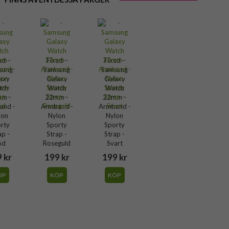
ed -
Fixed -
Fixed -
sung
Samsung
Samsung
axy
Galaxy
Galaxy
tch
Watch
Watch
m -
22mm -
22mm -
and -
Armband -
Armband -
lon
Nylon
Nylon
rty
Sporty
Sporty
ap -
Strap -
Strap -
öd
Roseguld
Svart
 kr
199 kr
199 kr
ÖP
KÖP
KÖP