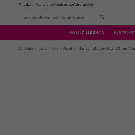
Tillbaka till Comviq.se
Kundservice
Varumärken
MOBILTILLBEHÖR
SURFPLAT
Startsida
/
Varumärken
/
Fixed
/
- Samsung Galaxy Watch 22mm - Armba