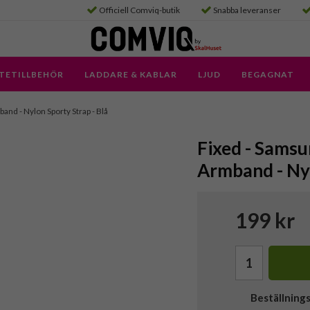
Officiell Comviq-butik
Snabba leveranser
TETILLBEHÖR
LADDARE & KABLAR
LJUD
BEGAGNAT
nd - Nylon Sporty Strap - Blå
Fixed - Sams
Armband - Nyl
199 kr
Beställning