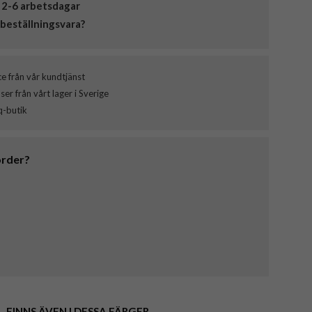
 2-6 arbetsdagar
beställningsvara?
ce från vår kundtjänst
er från vårt lager i Sverige
q-butik
order?
FINNS ÄVEN I DESSA FÄRGER