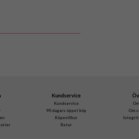
106731
Samsung Galaxy Watch 22mm
Armband
Blå
Nylon
Fixed
FIXNST2-22MM-DBL
8591680161546
a
Kundservice
Öv
Kundservice
Om
r
90 dagars öppet köp
Om c
en
Köpevillkor
Integri
gorier
Retur