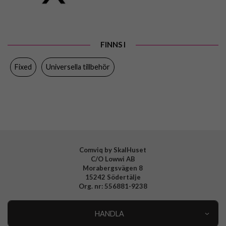
Färg
Orange
Varumärke
Fixed
FINNS I
Tillverkarens art nr
FIXTAG-CARD-OR
EAN
8591680152483
Fixed
Universella tillbehör
Comviq by SkalHuset
C/O Lowwi AB
Morabergsvägen 8
15242 Södertälje
Org. nr: 556881-9238
HANDLA