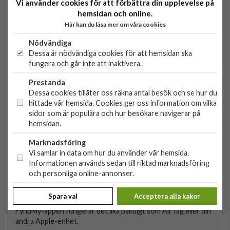
laddningscykler, så att Tag Card kan tjäna dig i flera år jämfört
Vi använder cookies för att förbättra din upplevelse på
med engångslokaliserare. FIXED Tag Card är en enkel och
hemsidan och online.
effektiv lösning för att spåra och hitta borttappade föremål,
Här kan du läsa mer om våra cookies
som är kostnadsfri och fungerar perfekt i Apples
ekosystem.
Nödvändiga
Dessa är nödvändiga cookies för att hemsidan ska
Den håller koll
fungera och går inte att inaktivera.
Tappar du hela tiden bort eller glömmer viktiga saker? Tag
Card hjälper dig och tar hand om viktiga föremål åt dig.
Prestanda
FyndMy-appen på din iPhone, iPad eller Apple Watch
Dessa cookies tillåter oss räkna antal besök och se hur du
meddelar dig omedelbart om du rör dig bort från det spårade
hittade vår hemsida. Cookies ger oss information om vilka
objektet.
sidor som är populära och hur besökare navigerar på
hemsidan.
Den kommer att hitta
Du kan när som helst ringa på Tag Card, som varnar dig med
Marknadsföring
en hög ton för att göra sökningen ännu enklare. Samtidigt
Vi samlar in data om hur du använder vår hemsida.
kan du se var taggkortet befinner sig på kartan i FyndMy-
Informationen används sedan till riktad marknadsföring
appen, tydligt bredvid alla dina andra Apple-objekt.
och personliga online-annonser.
Stöd för Apple FindMy
Tack vare Apple Find My-certifieringen kan du enkelt para
Spara val
Acceptera alla kakor
ihop Tag Card med din iPhone eller annan iOS-enhet. I
FyndMy-appen fungerar det lika pålitligt som AirTag eller din
andra Apple-enhet.