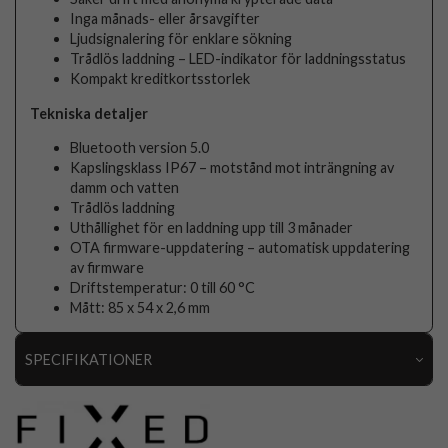
Inga månads- eller årsavgifter
Ljudsignalering för enklare sökning
Trådlös laddning – LED-indikator för laddningsstatus
Kompakt kreditkortsstorlek
Tekniska detaljer
Bluetooth version 5.0
Kapslingsklass IP67 – motstånd mot inträngning av
damm och vatten
Trådlös laddning
Uthållighet för en laddning upp till 3 månader
OTA firmware-uppdatering – automatisk uppdatering
av firmware
Driftstemperatur: 0 till 60 °C
Mått: 85 x 54 x 2,6 mm
SPECIFIKATIONER
Artikelnummer
106767
Produkttyp
Tracker