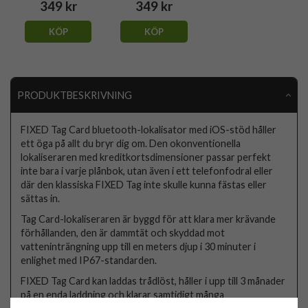
349 kr
349 kr
KÖP
KÖP
PRODUKTBESKRIVNING
FIXED Tag Card bluetooth-lokalisator med iOS-stöd håller
ett öga på allt du bryr dig om. Den okonventionella
lokaliseraren med kreditkortsdimensioner passar perfekt
inte bara i varje plånbok, utan även i ett telefonfodral eller
där den klassiska FIXED Tag inte skulle kunna fästas eller
sättas in.
Tag Card-lokaliseraren är byggd för att klara mer krävande
förhållanden, den är dammtät och skyddad mot
vatteninträngning upp till en meters djup i 30 minuter i
enlighet med IP67-standarden.
FIXED Tag Card kan laddas trådlöst, håller i upp till 3 månader
på en enda laddning och klarar samtidigt många