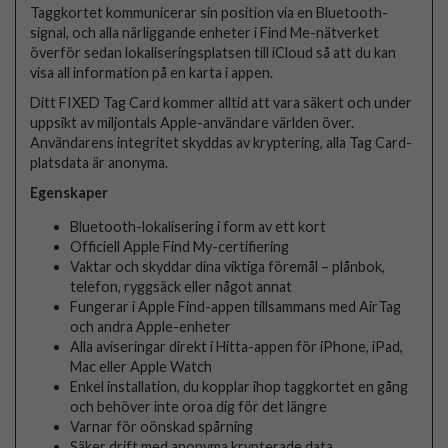
Taggkortet kommunicerar sin position via en Bluetooth-
signal, och alla närliggande enheter i Find Me-nätverket
överför sedan lokaliseringsplatsen till iCloud så att du kan
visa all information på en karta i appen.
Ditt FIXED Tag Card kommer alltid att vara säkert och under
uppsikt av miljontals Apple-användare världen över.
Användarens integritet skyddas av kryptering, alla Tag Card-
platsdata är anonyma.
Egenskaper
Bluetooth-lokalisering i form av ett kort
Officiell Apple Find My-certifiering
Vaktar och skyddar dina viktiga föremål – plånbok,
telefon, ryggsäck eller något annat
Fungerar i Apple Find-appen tillsammans med AirTag
och andra Apple-enheter
Alla aviseringar direkt i Hitta-appen för iPhone, iPad,
Mac eller Apple Watch
Enkel installation, du kopplar ihop taggkortet en gång
och behöver inte oroa dig för det längre
Varnar för oönskad spårning
Säker drift med anonyma krypterade data