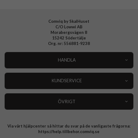
Comviq by SkalHuset
C/O Lowwi AB
Morabergsvägen 8
15242 Södertälje
Org. nr: 556881-9238
HANDLA
Outlet
Nyheter
KUNDSERVICE
Varumärken
Kundservice
Specialkategorier
90 dagars öppet köp
ÖVRIGT
Köpevillkor
Om oss
Retur
Om cookies
Via vårt hjälpcenter så hittar du svar på de vanligaste frågorna:
Integritetspolicy
https://help.tillbehor.comviq.se