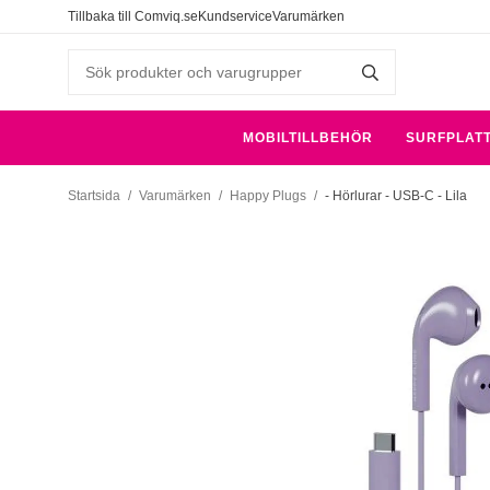
Tillbaka till Comviq.se
Kundservice
Varumärken
MOBILTILLBEHÖR
SURFPLAT
Startsida
/
Varumärken
/
Happy Plugs
/
- Hörlurar - USB-C - Lila