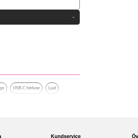
111805
Hörlurar
Lila
Happy Plugs
232636
7319922326369
ugs
USB-C hörlurar
Ljud
a
Kundservice
Öv