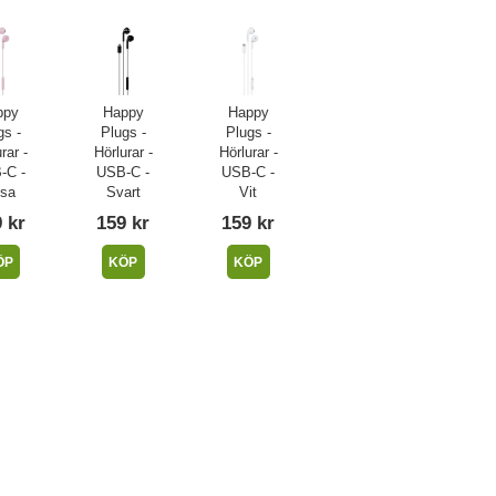
ppy
Happy
Happy
gs -
Plugs -
Plugs -
rar -
Hörlurar -
Hörlurar -
-C -
USB-C -
USB-C -
sa
Svart
Vit
 kr
159 kr
159 kr
ÖP
KÖP
KÖP