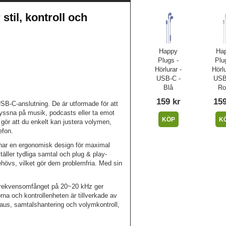
stil, kontroll och
Happy
Ha
Plugs -
Plu
Hörlurar -
Hörlu
USB-C -
USB
Blå
Ro
159 kr
159
SB-C-anslutning. De är utformade för att
tt lyssna på musik, podcasts eller ta emot
KÖP
K
 gör att du enkelt kan justera volymen,
efon.
har en ergonomisk design för maximal
äller tydliga samtal och plug & play-
behövs, vilket gör dem problemfria. Med sin
frekvensomfånget på 20~20 kHz ger
rna och kontrollenheten är tillverkade av
paus, samtalshantering och volymkontroll,