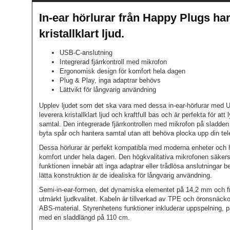
In-ear hörlurar från Happy Plugs har 
kristallklart ljud.
USB-C-anslutning
Integrerad fjärrkontroll med mikrofon
Ergonomisk design för komfort hela dagen
Plug & Play, inga adaptrar behövs
Lättvikt för långvarig användning
Upplev ljudet som det ska vara med dessa in-ear-hörlurar med U
leverera kristallklart ljud och kraftfull bas och är perfekta för a
samtal. Den integrerade fjärrkontrollen med mikrofon på sladden
byta spår och hantera samtal utan att behöva plocka upp din tel
Dessa hörlurar är perfekt kompatibla med moderna enheter och 
komfort under hela dagen. Den högkvalitativa mikrofonen säkerst
funktionen innebär att inga adaptrar eller trådlösa anslutningar 
lätta konstruktion är de idealiska för långvarig användning.
Semi-in-ear-formen, det dynamiska elementet på 14,2 mm och 
utmärkt ljudkvalitet. Kabeln är tillverkad av TPE och öronsnäcko
ABS-material. Styrenhetens funktioner inkluderar uppspelning, 
med en sladdlängd på 110 cm.