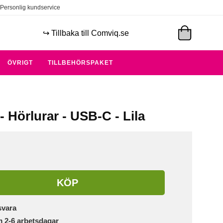
Personlig kundservice
↪️ Tillbaka till Comviq.se
ÖVRIGT
TILLBEHÖRSPAKET
 Hörlurar - USB-C - Lila
KÖP
svara
m 2-6 arbetsdagar