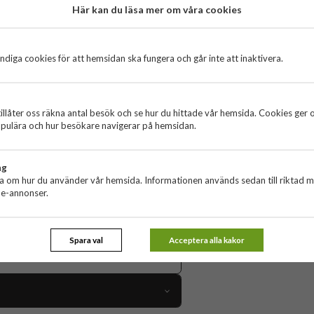
Här kan du läsa mer om våra cookies
ement
diga cookies för att hemsidan ska fungera och går inte att inaktivera.
unna ta med din favoritmusik vart du än går.
esign med hög prestanda. Oavsett om du
så säkerställer högtalarens 45 mm
illåter oss räkna antal besök och se hur du hittade vår hemsida. Cookies ger 
ord blir kristallklart. Tack vare den
pulära och hur besökare navigerar på hemsidan.
ler delta i konferenssamtal.
också IPX4-klassad vilket innebär att den
ll stranden eller på andra
ng
as smidigt med den medföljande USB-C-
ta om hur du använder vår hemsida. Informationen används sedan till riktad 
g. Ytterligare en funktion som tar din
ne-annonser.
n för full stereoeffekt och en maffigare
ående svensk design med imponerande
Spara val
Acceptera alla kakor