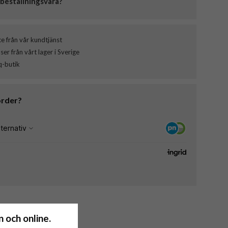
beställningsvara?
ce från vår kundtjänst
er från vårt lager i Sverige
q-butik
order?
 och online.