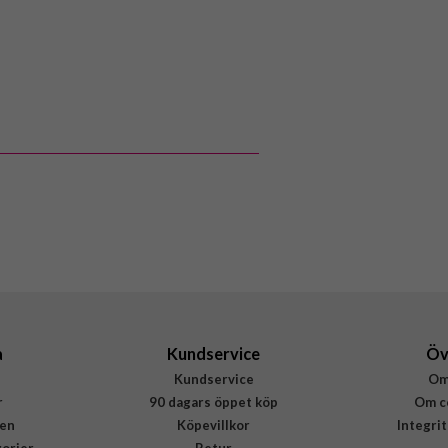
92358
Högtalare
Trådlös
Svart
Plast
Happy Plugs
232615
7319922326154
a
Kundservice
Öv
Kundservice
Om
r
90 dagars öppet köp
Om c
en
Köpevillkor
Integri
gorier
Retur