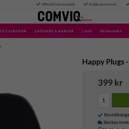
Officiell Comviq-butik
Snabba leveranser
TETILLBEHÖR
LADDARE & KABLAR
LJUD
BEGAGNAT
rt
Happy Plugs - 
399 kr
Beställning
Skickas inom