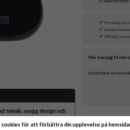
Vad betyder 
Personlig servi
Snabba leverans
Officiell Comvi
När kan jag få min 
d teknik, snygg design och
 cookies för att förbättra din upplevelse på hemsidan