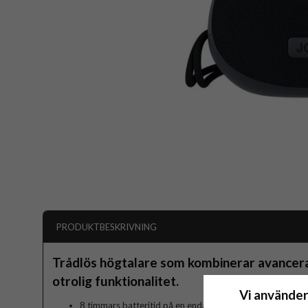
PRODUKTBESKRIVNING
Trådlös högtalare som kombinerar avancera
otrolig funktionalitet.
Vi använder
8 timmars batteritid på en enda laddning