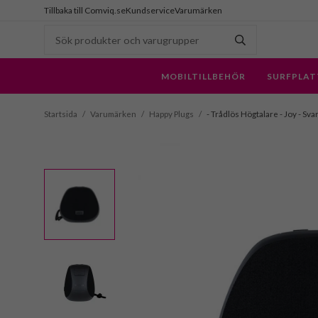
Tillbaka till Comviq.se
Kundservice
Varumärken
MOBILTILLBEHÖR
SURFPLAT
Startsida
/
Varumärken
/
Happy Plugs
/
- Trådlös Högtalare - Joy - Sva