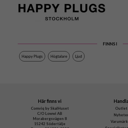
Artikelnummer
Produkttyp
Egenskaper
Färg
Material
FINNS I
Varumärke
Happy Plugs
Högtalare
Ljud
Tillverkarens art nr
EAN
Här finns vi
Handl
Comviq by SkalHuset
Outlet
C/O Lowwi AB
Nyhete
Morabergsvägen 8
Varumärk
15242 Södertälje
Specialkate