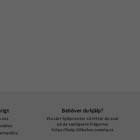
rigt
Behöver du hjälp?
 oss
Via vårt hjälpcenter så hittar du svar
på de vanligaste frågorna:
ookies
https://help.tillbehor.comviq.se
tetspolicy