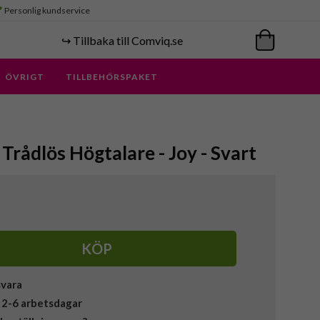
Personlig kundservice
↪️ Tillbaka till Comviq.se
ÖVRIGT
TILLBEHÖRSPAKET
Trådlös Högtalare - Joy - Svart
KÖP
svara
 2-6 arbetsdagar