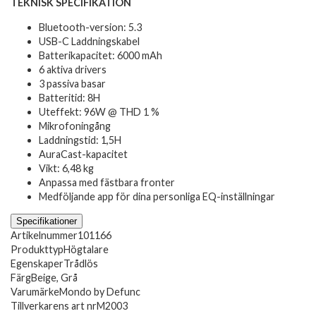
TEKNISK SPECIFIKATION
Bluetooth-version: 5.3
USB-C Laddningskabel
Batterikapacitet: 6000 mAh
6 aktiva drivers
3 passiva basar
Batteritid: 8H
Uteffekt: 96W @ THD 1 %
Mikrofoningång
Laddningstid: 1,5H
AuraCast-kapacitet
Vikt: 6,48 kg
Anpassa med fästbara fronter
Medföljande app för dina personliga EQ-inställningar
Specifikationer
Artikelnummer
101166
Produkttyp
Högtalare
Egenskaper
Trådlös
Färg
Beige, Grå
Varumärke
Mondo by Defunc
Tillverkarens art nr
M2003