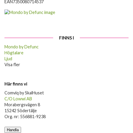
EAN
7350080714537
FINNS I
Mondo by Defunc
Högtalare
Ljud
Visa fler
Här finns vi
Comviq by SkalHuset
C/O Lowwi AB
Morabergsvägen 8
15242 Södertälje
Org. nr: 556881-9238
Handla