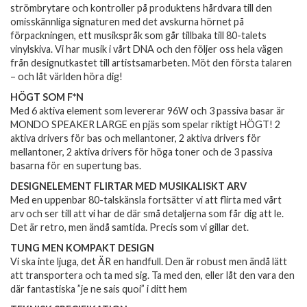
strömbrytare och kontroller på produktens hårdvara till den
omisskännliga signaturen med det avskurna hörnet på
förpackningen, ett musikspråk som går tillbaka till 80-talets
vinylskiva. Vi har musik i vårt DNA och den följer oss hela vägen
från designutkastet till artistsamarbeten. Möt den första talaren
– och låt världen höra dig!
HÖGT SOM F*N
Med 6 aktiva element som levererar 96W och 3 passiva basar är
MONDO SPEAKER LARGE en pjäs som spelar riktigt HÖGT! 2
aktiva drivers för bas och mellantoner, 2 aktiva drivers för
mellantoner, 2 aktiva drivers för höga toner och de 3 passiva
basarna för en supertung bas.
DESIGNELEMENT FLIRTAR MED MUSIKALISKT ARV
Med en uppenbar 80-talskänsla fortsätter vi att flirta med vårt
arv och ser till att vi har de där små detaljerna som får dig att le.
Det är retro, men ändå samtida. Precis som vi gillar det.
TUNG MEN KOMPAKT DESIGN
Vi ska inte ljuga, det ÄR en handfull. Den är robust men ändå lätt
att transportera och ta med sig. Ta med den, eller låt den vara den
där fantastiska ”je ne sais quoi” i ditt hem