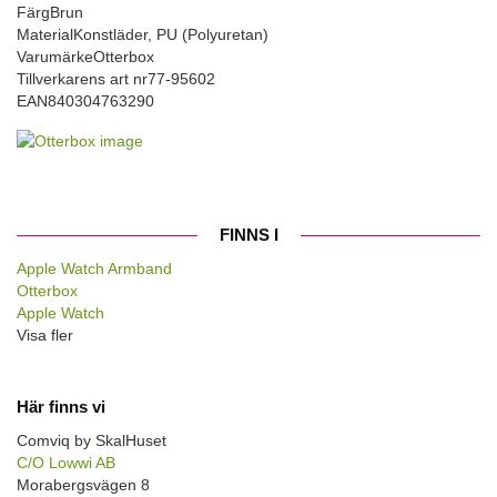
Färg
Brun
Material
Konstläder, PU (Polyuretan)
Varumärke
Otterbox
Tillverkarens art nr
77-95602
EAN
840304763290
FINNS I
Apple Watch Armband
Otterbox
Apple Watch
Visa fler
Här finns vi
Comviq by SkalHuset
C/O Lowwi AB
Morabergsvägen 8