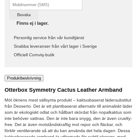
Bevaka
Finns ej i lager.
Personlig service från vår kundtjänst
Snabba leveranser från vårt lager i Sverige
Officiell Comviq-butik
Produktbeskrivning
Otterbox Symmetry Cactus Leather Armband
Möt öknens mest sällsynta produkt – kaktusbaserat lädersubstitut
från Desserto. Det är ett plantbaserat alternativ till animaliskt läder
som är ekologiskt odlat och hållbart skördat från nopalkaktus som
inte behöver vattnas. Den är inte bara snygg, den är även cruelty-
free. Det är även motståndskraftig mot repor och fläckar, och
förblir ventilerande så att du kan använda det hela dagen. Dessa
kaktusbaserade armband är utformade för subtil elegans, med