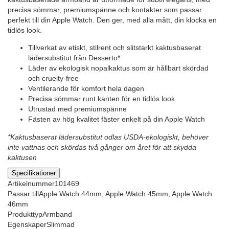
precisa sömmar, premiumspänne och kontakter som passar
perfekt till din Apple Watch. Den ger, med alla mått, din klocka en
tidlös look.
Tillverkat av etiskt, stilrent och slitstarkt kaktusbaserat
lädersubstitut från Desserto*
Läder av ekologisk nopalkaktus som är hållbart skördad
och cruelty-free
Ventilerande för komfort hela dagen
Precisa sömmar runt kanten för en tidlös look
Utrustad med premiumspänne
Fästen av hög kvalitet fäster enkelt på din Apple Watch
*Kaktusbaserat lädersubstitut odlas USDA-ekologiskt, behöver
inte vattnas och skördas två gånger om året för att skydda
kaktusen
Specifikationer
Artikelnummer
101469
Passar till
Apple Watch 44mm, Apple Watch 45mm, Apple Watch
46mm
Produkttyp
Armband
Egenskaper
Slimmad