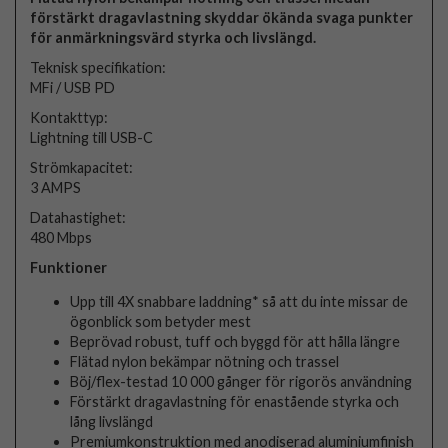
förstärkt dragavlastning skyddar ökända svaga punkter
för anmärkningsvärd styrka och livslängd.
Teknisk specifikation:
MFi / USB PD
Kontakttyp:
Lightning till USB-C
Strömkapacitet:
3 AMPS
Datahastighet:
480 Mbps
Funktioner
Upp till 4X snabbare laddning* så att du inte missar de
ögonblick som betyder mest
Beprövad robust, tuff och byggd för att hålla längre
Flätad nylon bekämpar nötning och trassel
Böj/flex-testad 10 000 gånger för rigorös användning
Förstärkt dragavlastning för enastående styrka och
lång livslängd
Premiumkonstruktion med anodiserad aluminiumfinish