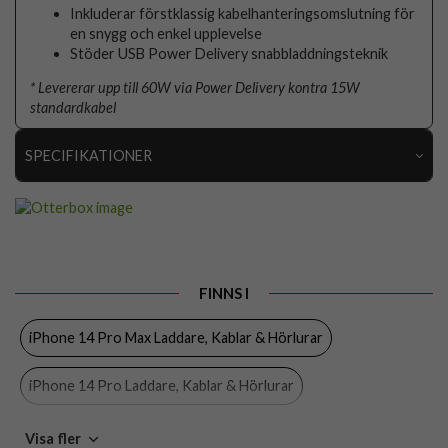
Inkluderar förstklassig kabelhanteringsomslutning för
en snygg och enkel upplevelse
Stöder USB Power Delivery snabbladdningsteknik
* Levererar upp till 60W via Power Delivery kontra 15W
standardkabel
SPECIFIKATIONER
Artikelnummer
82987
Produkttyp
Kabel
Egenskaper
Trådad
FINNS I
Färg
Svart
iPhone 14 Pro Max Laddare, Kablar & Hörlurar
Material
Nylon
Varumärke
Otterbox
iPhone 14 Pro Laddare, Kablar & Hörlurar
Tillverkarens art nr
78-52654
iPhone 14 Plus Laddare, Kablar & Hörlurar
Visa fler
EAN
840104218228