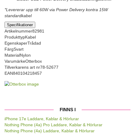
*Levererar upp till 60W via Power Delivery kontra 15W
standardkabel
Specifikationer
Artikelnummer
82981
Produkttyp
Kabel
Egenskaper
Trådad
Färg
Svart
Material
Nylon
Varumärke
Otterbox
Tillverkarens art nr
78-52677
EAN
840104218457
FINNS I
iPhone 17e Laddare, Kablar & Hörlurar
Nothing Phone (4a) Pro Laddare, Kablar & Hörlurar
Nothing Phone (4a) Laddare, Kablar & Hörlurar