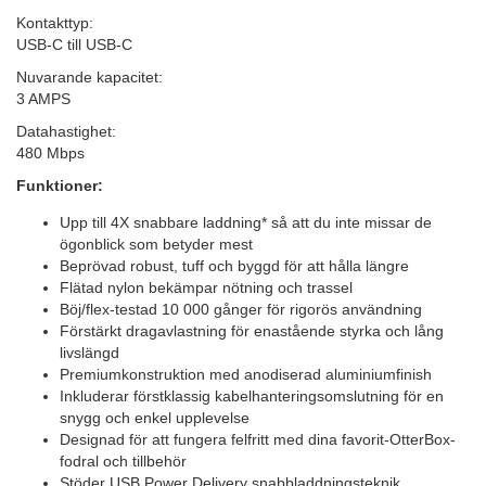
Kontakttyp:
USB-C till USB-C
Nuvarande kapacitet:
3 AMPS
Datahastighet:
480 Mbps
Funktioner:
Upp till 4X snabbare laddning* så att du inte missar de
ögonblick som betyder mest
Beprövad robust, tuff och byggd för att hålla längre
Flätad nylon bekämpar nötning och trassel
Böj/flex-testad 10 000 gånger för rigorös användning
Förstärkt dragavlastning för enastående styrka och lång
livslängd
Premiumkonstruktion med anodiserad aluminiumfinish
Inkluderar förstklassig kabelhanteringsomslutning för en
snygg och enkel upplevelse
Designad för att fungera felfritt med dina favorit-OtterBox-
fodral och tillbehör
Stöder USB Power Delivery snabbladdningsteknik