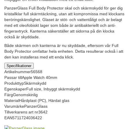
PanzerGlass Full Body Protector skal och skärmskydd för ger dig
kristallklar full skärmtäckning, utan att kompromissa med klockans
beröringskänslighet. Glaset är stöt- och vattentåligt och är belagt
med ett oleofobiskt lager som både är antibakteriellt och anti-
fingeravtryck. Kanterna säkerställer att sidorna på din klocka
också är skyddade.
Både skärmen och kanterna är nu skyddade, eftersom vår Full
Body Protector omfattar hela enheten. Detta resulterar också i att
den kan installeras med ett enda klick.
Specifikationer
Artikelnummer
56568
Passar till
Apple Watch 40mm
Produkttyp
Skärmskydd
Egenskaper
Full size, Inbyggt skärmskydd
Färg
Genomskinlig
Material
Hårdplast (PC), Härdat glas
Varumärke
PanzerGlass
Tillverkarens art nr
3642
EAN
5711724036422