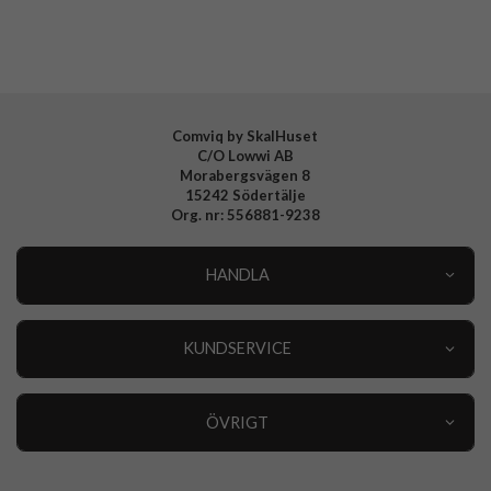
Varumärke
PanzerGlass
Tillverkarens art nr
3641
EAN
5711724036415
Comviq by SkalHuset
C/O Lowwi AB
Morabergsvägen 8
15242 Södertälje
Org. nr: 556881-9238
HANDLA
Outlet
Nyheter
KUNDSERVICE
Varumärken
Kundservice
Specialkategorier
90 dagars öppet köp
ÖVRIGT
Köpevillkor
Om oss
Retur
Om cookies