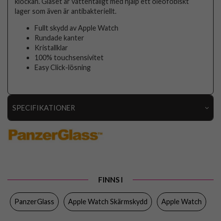
klockan. Glaset är vattentåligt med hjälp ett oleofobiskt
lager som även är antibakteriellt.
Fullt skydd av Apple Watch
Rundade kanter
Kristallklar
100% touchsensivitet
Easy Click-lösning
SPECIFIKATIONER
Artikelnummer
56567
Passar till
Apple Watch 44mm
Produkttyp
Skärmskydd
FINNS I
Egenskaper
Full size, Inbyggt skärmskydd
Färg
Genomskinlig, Svart
PanzerGlass
Apple Watch Skärmskydd
Apple Watch
Material
Hårdplast (PC), Härdat glas