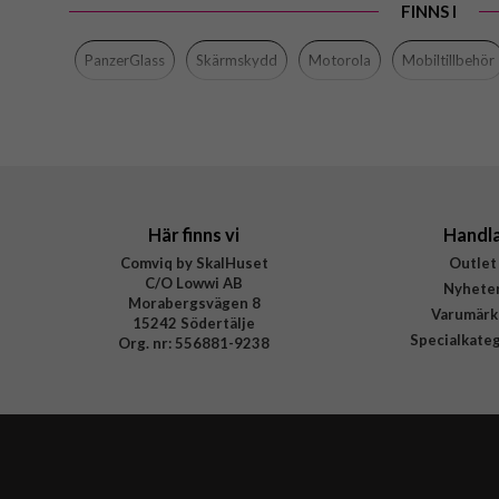
FINNS I
Färg
Material
PanzerGlass
Skärmskydd
Motorola
Mobiltillbehör
Varumärke
Tillverkarens art nr
EAN
Här finns vi
Handl
Comviq by SkalHuset
Outlet
C/O Lowwi AB
Nyhete
Morabergsvägen 8
Varumärk
15242 Södertälje
Specialkate
Org. nr: 556881-9238