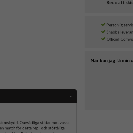
Redo att ski
Personlig servi
Snabba leverans
Officiell Comvi
När kan jag få min 
kärmskydd. Oavsiktliga stötar mot vassa
gen match för detta rep- och stöttåliga