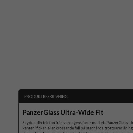
PRODUKTBESKRIVNING
PanzerGlass Ultra-Wide Fit
Skydda din telefon från vardagens faror med ett PanzerGlass-s
kanter i fickan eller krossande fall på stenhårda trottoarer är in