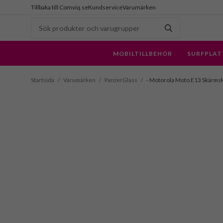
Tillbaka till Comviq.se
Kundservice
Varumärken
MOBILTILLBEHÖR
SURFPLAT
Startsida
/
Varumärken
/
PanzerGlass
/
- Motorola Moto E13 Skärmsk