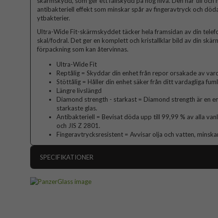
skärmskydd, som ger ett fallskydd på hög nivå. Den har till och
antibakteriell effekt som minskar spår av fingeravtryck och döda
ytbakterier.
Ultra-Wide Fit-skärmskyddet täcker hela framsidan av din telefo
skal/fodral. Det ger en komplett och kristallklar bild av din skä
förpackning som kan återvinnas.
Ultra-Wide Fit
Reptålig = Skyddar din enhet från repor orsakade av vard
Stöttålig = Håller din enhet säker från ditt vardagliga fum
Längre livslängd
Diamond strength - starkast = Diamond strength är en en
starkaste glas.
Antibakteriell = Bevisat döda upp till 99,99 % av alla va
och JIS Z 2801.
Fingeravtrycksresistent = Avvisar olja och vatten, minska
SPECIFIKATIONER
Artikelnummer
Produkttyp
Egenskaper