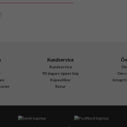
Genomskinlig
Härdat glas
PanzerGlass
6576
5711724065767
a
Kundservice
Öv
Kundservice
Om
r
90 dagars öppet köp
Om c
en
Köpevillkor
Integri
gorier
Retur