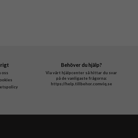
rigt
Behöver du hjälp?
 oss
Via vårt hjälpcenter så hittar du svar
på de vanligaste frågorna:
ookies
https://help.tillbehor.comviq.se
tetspolicy