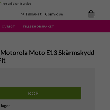
Personlig kundservice
↪️ Tillbaka till Comviq.se
ÖVRIGT
TILLBEHÖRSPAKET
- Motorola Moto E13 Skärmskydd
it
KÖP
i lager.