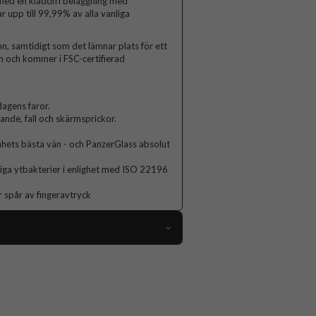
 med en kladdfri beläggning med
r upp till 99,99% av alla vanliga
n, samtidigt som det lämnar plats för ett
rm och kommer i FSC-certifierad
agens faror.
lande, fall och skärmsprickor.
hets bästa vän - och PanzerGlass absolut
nliga ytbakterier i enlighet med ISO 22196
r spår av fingeravtryck
104639
Skärmskydd
Case friendly