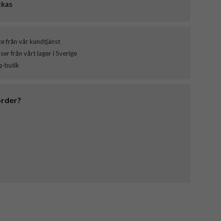
ckas
ce från vår kundtjänst
er från vårt lager i Sverige
q-butik
order?