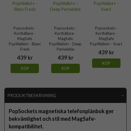
Popsockets -
Popsockets -
Popsockets -
Korthållare -
Korthållare -
Korthållare -
MagSafe
MagSafe
MagSafe
PopWallet+ - Blanc
PopWallet+ - Deep
PopWallet+ - Svart
Fresh
Periwinkle
439 kr
439 kr
439 kr
KÖP
KÖP
KÖP
PRODUKTBESKRIVNING
PopSockets magnetiska telefonplånbok ger
bekvämlighet och stil med MagSafe-
kompatibilitet.