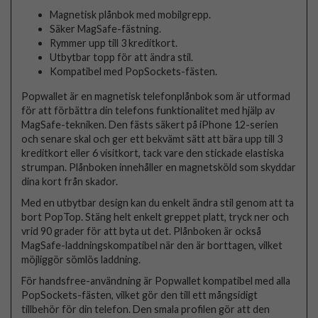
Magnetisk plånbok med mobilgrepp.
Säker MagSafe-fästning.
Rymmer upp till 3 kreditkort.
Utbytbar topp för att ändra stil.
Kompatibel med PopSockets-fästen.
Popwallet är en magnetisk telefonplånbok som är utformad
för att förbättra din telefons funktionalitet med hjälp av
MagSafe-tekniken. Den fästs säkert på iPhone 12-serien
och senare skal och ger ett bekvämt sätt att bära upp till 3
kreditkort eller 6 visitkort, tack vare den stickade elastiska
strumpan. Plånboken innehåller en magnetsköld som skyddar
dina kort från skador.
Med en utbytbar design kan du enkelt ändra stil genom att ta
bort PopTop. Stäng helt enkelt greppet platt, tryck ner och
vrid 90 grader för att byta ut det. Plånboken är också
MagSafe-laddningskompatibel när den är borttagen, vilket
möjliggör sömlös laddning.
För handsfree-användning är Popwallet kompatibel med alla
PopSockets-fästen, vilket gör den till ett mångsidigt
tillbehör för din telefon. Den smala profilen gör att den