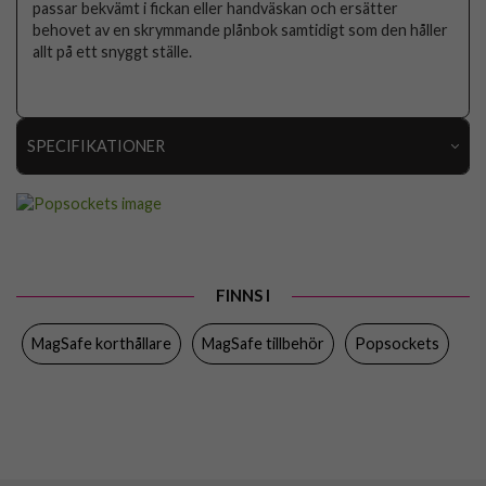
passar bekvämt i fickan eller handväskan och ersätter
behovet av en skrymmande plånbok samtidigt som den håller
allt på ett snyggt ställe.
SPECIFIKATIONER
Artikelnummer
111806
Produkttyp
Korthållare
Egenskaper
Grepp/hållare, Kortfack, MagSafe-kompatibel
FINNS I
Färg
Vit
MagSafe korthållare
MagSafe tillbehör
Popsockets
Varumärke
Popsockets
Tillverkarens art nr
806926
EAN
840173741849