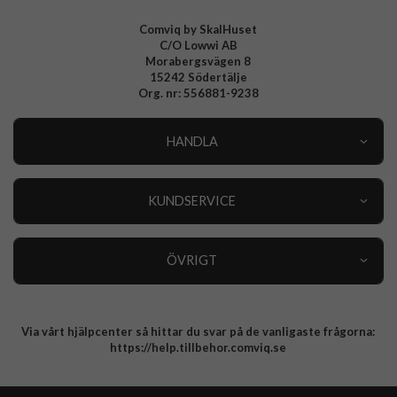
Comviq by SkalHuset
C/O Lowwi AB
Morabergsvägen 8
15242 Södertälje
Org. nr: 556881-9238
HANDLA
Outlet
Nyheter
KUNDSERVICE
Varumärken
Kundservice
Specialkategorier
90 dagars öppet köp
ÖVRIGT
Köpevillkor
Om oss
Retur
Om cookies
Via vårt hjälpcenter så hittar du svar på de vanligaste frågorna:
Integritetspolicy
https://help.tillbehor.comviq.se