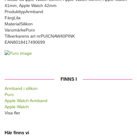
41mm, Apple Watch 42mm
Produkttyp
Armband
Färg
Lila
Material
Silikon
Varumärke
Puro
Tillverkarens art nr
PUICNAW40PINK
EAN
8018417490699
FINNS I
Armband i silikon
Puro
Apple Watch Armband
Apple Watch
Visa fler
Här finns vi