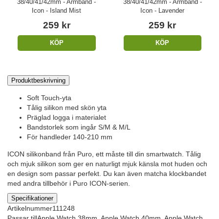
38/40/41/42mm - Armband -
38/40/41/42mm - Armband -
Icon - Island Mist
Icon - Lavender
259 kr
259 kr
KÖP
KÖP
Produktbeskrivning
Soft Touch-yta
Tålig silikon med skön yta
Präglad logga i materialet
Bandstorlek som ingår S/M & M/L
För handleder 140-210 mm
ICON silikonband från Puro, ett måste till din smartwatch. Tålig
och mjuk silikon som ger en naturligt mjuk känsla mot huden och
en design som passar perfekt. Du kan även matcha klockbandet
med andra tillbehör i Puro ICON-serien.
Specifikationer
Artikelnummer
111248
Passar till
Apple Watch 38mm, Apple Watch 40mm, Apple Watch