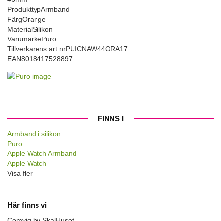
Produkttyp
Armband
Färg
Orange
Material
Silikon
Varumärke
Puro
Tillverkarens art nr
PUICNAW44ORA17
EAN
8018417528897
FINNS I
Armband i silikon
Puro
Apple Watch Armband
Apple Watch
Visa fler
Här finns vi
Comviq by SkalHuset