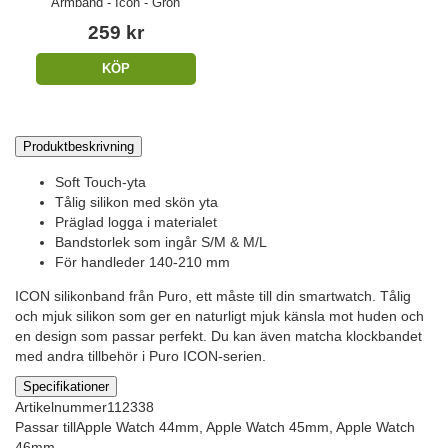
Armband - Icon - Grön
259 kr
KÖP
Produktbeskrivning
Soft Touch-yta
Tålig silikon med skön yta
Präglad logga i materialet
Bandstorlek som ingår S/M & M/L
För handleder 140-210 mm
ICON silikonband från Puro, ett måste till din smartwatch. Tålig
och mjuk silikon som ger en naturligt mjuk känsla mot huden och
en design som passar perfekt. Du kan även matcha klockbandet
med andra tillbehör i Puro ICON-serien.
Specifikationer
Artikelnummer
112338
Passar till
Apple Watch 44mm, Apple Watch 45mm, Apple Watch
46mm