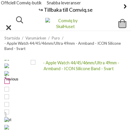
Officiell Comviq-butik
Snabba leveranser
↪️ Tillbaka till Comviq.se
Startsida
/
Varumärken
/
Puro
/
- Apple Watch 44/45/46mm/Ultra 49mm - Armband - ICON Silicone
Band - Svart
Previous
Next