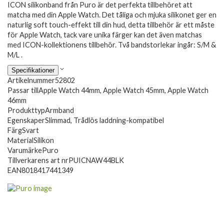
ICON silikonband från Puro är det perfekta tillbehöret att
matcha med din Apple Watch. Det tåliga och mjuka silikonet ger en
naturlig soft touch-effekt till din hud, detta tillbehör är ett måste
för Apple Watch, tack vare unika färger kan det även matchas
med ICON-kollektionens tillbehör. Två bandstorlekar ingår: S/M &
M/L .
Specifikationer
Artikelnummer
52802
Passar till
Apple Watch 44mm, Apple Watch 45mm, Apple Watch
46mm
Produkttyp
Armband
Egenskaper
Slimmad, Trådlös laddning-kompatibel
Färg
Svart
Material
Silikon
Varumärke
Puro
Tillverkarens art nr
PUICNAW44BLK
EAN
8018417441349