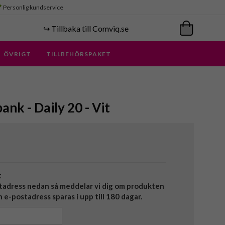
Personlig kundservice
↪️ Tillbaka till Comviq.se
ÖVRIGT
TILLBEHÖRSPAKET
nk - Daily 20 - Vit
t
tadress nedan så meddelar vi dig om produkten
in e-postadress sparas i upp till 180 dagar.