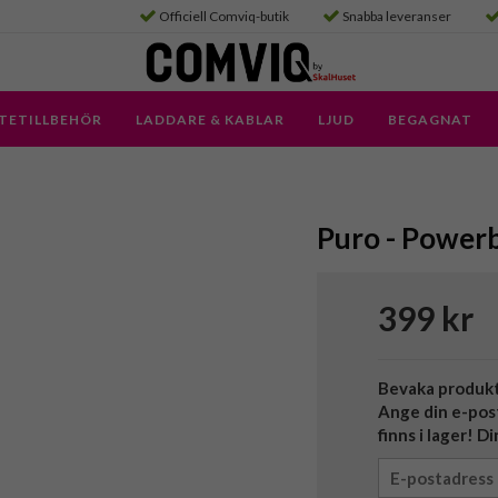
Officiell Comviq-butik
Snabba leveranser
TETILLBEHÖR
LADDARE & KABLAR
LJUD
BEGAGNAT
Puro - Powerba
399 kr
Bevaka produk
Ange din e-pos
finns i lager! D