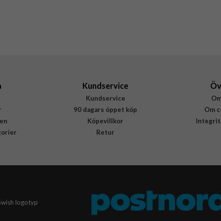
PWFCBB200P2WHI
8033830304682
a
Kundservice
Öv
Kundservice
Om
r
90 dagars öppet köp
Om c
en
Köpevillkor
Integri
gorier
Retur