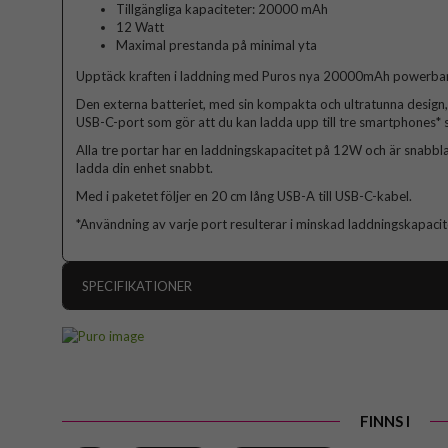
Tillgängliga kapaciteter: 20000 mAh
12 Watt
Maximal prestanda på minimal yta
Upptäck kraften i laddning med Puros nya 20000mAh powerba
Den externa batteriet, med sin kompakta och ultratunna design
USB-C-port som gör att du kan ladda upp till tre smartphones* 
Alla tre portar har en laddningskapacitet på 12W och är snabbl
ladda din enhet snabbt.
Med i paketet följer en 20 cm lång USB-A till USB-C-kabel.
*Användning av varje port resulterar i minskad laddningskapacit
SPECIFIKATIONER
Artikelnummer
Produkttyp
Färg
FINNS I
Varumärke