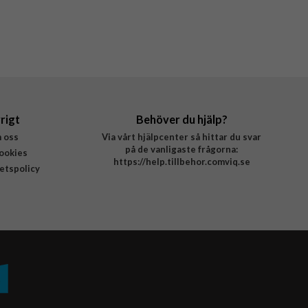
rigt
Behöver du hjälp?
 oss
Via vårt hjälpcenter så hittar du svar
på de vanligaste frågorna:
ookies
https://help.tillbehor.comviq.se
tetspolicy