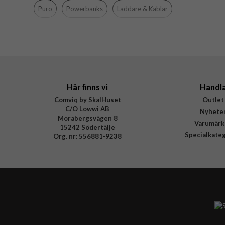
Tillverkarens art nr
Puro
Powerbanks
Laddare & Kablar
EAN
Här finns vi
Handl
Comviq by SkalHuset
Outlet
C/O Lowwi AB
Nyhete
Morabergsvägen 8
Varumärk
15242 Södertälje
Specialkate
Org. nr: 556881-9238