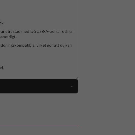
nk.
, är utrustad med två USB-A-portar och en
samtidigt.
addningskompatibla, vilket gör att du kan
et.
111623
Powerbank
Vit
Puro