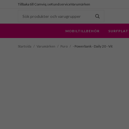
Tillbaka till Comviq.se
Kundservice
Varumärken
MOBILTILLBEHÖR
SURFPLAT
Startsida
/
Varumärken
/
Puro
/
- Powerbank - Daily 20 - Vit