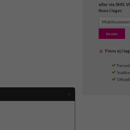
eller via SMS. 
finns i lager.
Bevaka
Finns ej i lag
Personli
Snabba l
Officiel