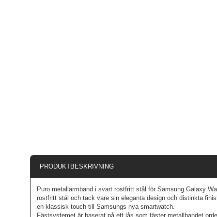
PRODUKTBESKRIVNING
Puro metallarmband i svart rostfritt stål för Samsung Galaxy Wa
rostfritt stål och tack vare sin eleganta design och distinkta fini
en klassisk touch till Samsungs nya smartwatch.
Fästsystemet är baserat på ett lås som fäster metallbandet orde