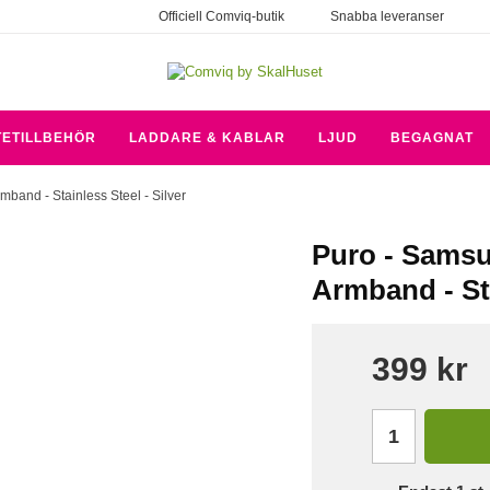
Officiell Comviq-butik
Snabba leveranser
TETILLBEHÖR
LADDARE & KABLAR
LJUD
BEGAGNAT
and - Stainless Steel - Silver
Puro - Sams
Armband - Sta
399 kr