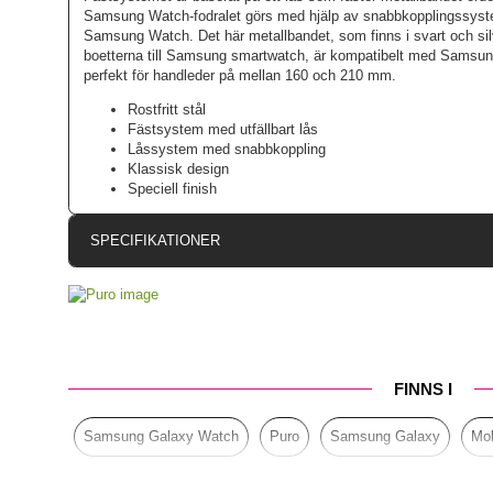
Samsung Watch-fodralet görs med hjälp av snabbkopplingssyste
Samsung Watch. Det här metallbandet, som finns i svart och silve
boetterna till Samsung smartwatch, är kompatibelt med Samsu
perfekt för handleder på mellan 160 och 210 mm.
Rostfritt stål
Fästsystem med utfällbart lås
Låssystem med snabbkoppling
Klassisk design
Speciell finish
SPECIFIKATIONER
Artikelnummer
Passar till
Produkttyp
FINNS I
Egenskaper
Färg
Samsung Galaxy Watch
Puro
Samsung Galaxy
Mob
Material