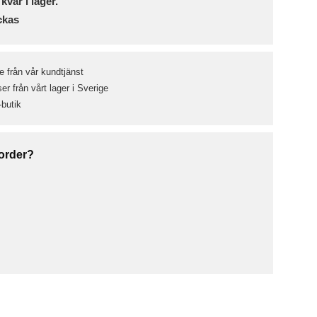
 kvar i lager.
ckas
e från vår kundtjänst
r från vårt lager i Sverige
-butik
 order?