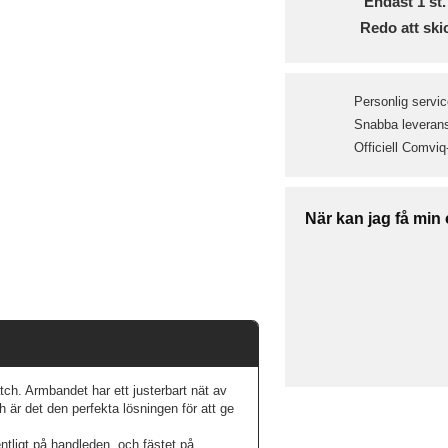
Endast
1
st.
Redo att ski
Personlig servic
Snabba leveranse
Officiell Comviq
När kan jag få min
tch. Armbandet har ett justerbart nät av
sh är det den perfekta lösningen för att ge
ntligt på handleden, och fästet på