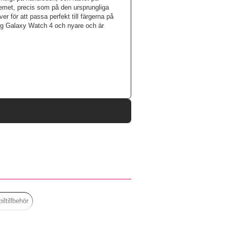
met, precis som på den ursprungliga
r för att passa perfekt till färgerna på
ng Galaxy Watch 4 och nyare och är
96825
Samsung Galaxy Watch 20mm
Armband
Stöttålig
Silver
iltillbehör
Rostfritt stål