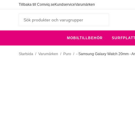
Tillbaka till Comviq.se
Kundservice
Varumärken
MOBILTILLBEHÖR
SURFPLAT
Startsida
/
Varumärken
/
Puro
/
- Samsung Galaxy Watch 20mm - Armb