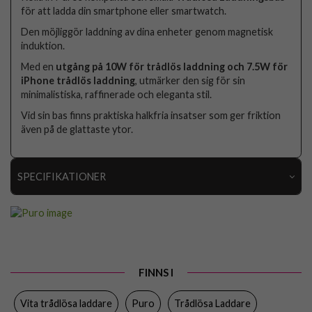
för att ladda din smartphone eller smartwatch.
Den möjliggör laddning av dina enheter genom magnetisk
induktion.
Med en
utgång på 10W för trådlös laddning och 7.5W för
iPhone trådlös laddning
, utmärker den sig för sin
minimalistiska, raffinerade och eleganta stil.
Vid sin bas finns praktiska halkfria insatser som ger friktion
även på de glattaste ytor.
SPECIFIKATIONER
Artikelnummer
111333
Produkttyp
Trådlös Laddare
Egenskaper
Trådlös laddning
FINNS I
Färg
Vit
Vita trådlösa laddare
Puro
Trådlösa Laddare
Varumärke
Puro