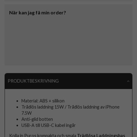
När kan jag få min order?
PRODUKTBESKRIVNING
Material: ABS + silikon
Trådlös laddning 15W / Trådlös laddning av iPhone
7.5W
Anti-glid botten
USB-A till USB-C kabel ingår
Kolla in Puros kompakta och smala
Trådlösa Laddningsbas