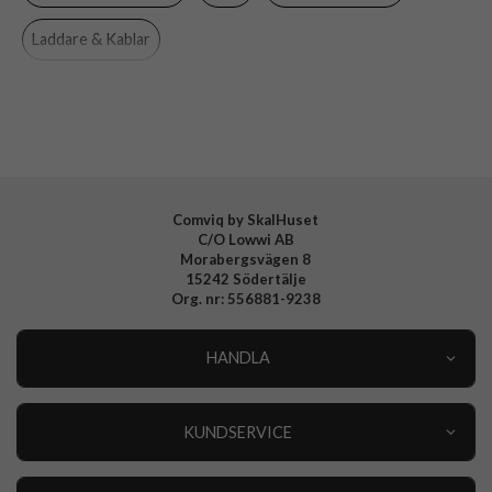
Tillverkarens art nr
PUFCCSQI10W2WHI
Laddare & Kablar
EAN
8018417440854
Comviq by SkalHuset
C/O Lowwi AB
Morabergsvägen 8
15242 Södertälje
Org. nr: 556881-9238
HANDLA
Outlet
Nyheter
KUNDSERVICE
Varumärken
Kundservice
Specialkategorier