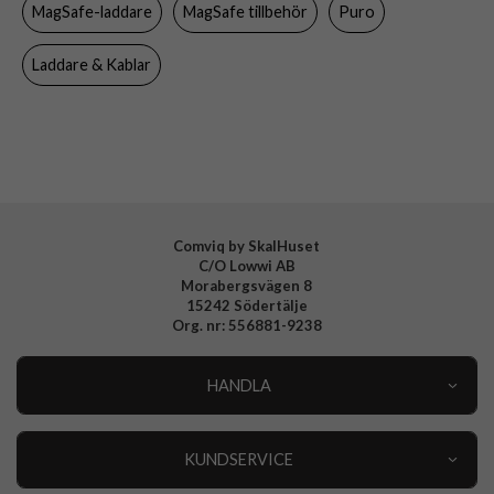
MagSafe-laddare
MagSafe tillbehör
Puro
Material
Plast
Varumärke
Puro
Laddare & Kablar
Tillverkarens art nr
CUSBCMAG1LBLUE
EAN
8033830313417
Comviq by SkalHuset
C/O Lowwi AB
Morabergsvägen 8
15242 Södertälje
Org. nr: 556881-9238
HANDLA
Outlet
Nyheter
KUNDSERVICE
Varumärken