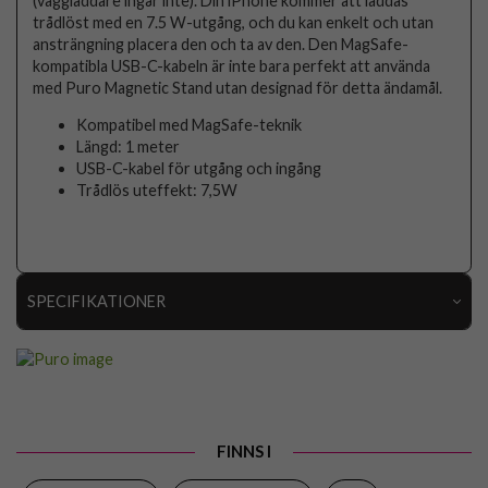
(väggladdare ingår inte). Din iPhone kommer att laddas
trådlöst med en 7.5 W-utgång, och du kan enkelt och utan
ansträngning placera den och ta av den. Den MagSafe-
kompatibla USB-C-kabeln är inte bara perfekt att använda
med Puro Magnetic Stand utan designad för detta ändamål.
Kompatibel med MagSafe-teknik
Längd: 1 meter
USB-C-kabel för utgång och ingång
Trådlös uteffekt: 7,5W
SPECIFIKATIONER
Artikelnummer
96831
Produkttyp
Trådlös Laddare
Egenskaper
MagSafe-kompatibel
FINNS I
Färg
Blå