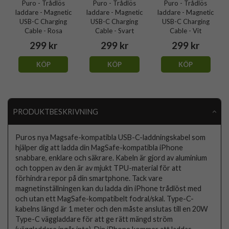
Puro - Trådlös
Puro - Trådlös
Puro - Trådlös
laddare - Magnetic
laddare - Magnetic
laddare - Magnetic
USB-C Charging
USB-C Charging
USB-C Charging
Cable - Rosa
Cable - Svart
Cable - Vit
299 kr
299 kr
299 kr
KÖP
KÖP
KÖP
PRODUKTBESKRIVNING
Puros nya Magsafe-kompatibla USB-C-laddningskabel som
hjälper dig att ladda din MagSafe-kompatibla iPhone
snabbare, enklare och säkrare. Kabeln är gjord av aluminium
och toppen av den är av mjukt TPU-material för att
förhindra repor på din smartphone. Tack vare
magnetinställningen kan du ladda din iPhone trådlöst med
och utan ett MagSafe-kompatibelt fodral/skal. Type-C-
kabelns längd är 1 meter och den måste anslutas till en 20W
Type-C väggladdare för att ge rätt mängd ström