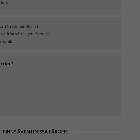
ckas
ce från vår kundtjänst
er från vårt lager i Sverige
q-butik
order?
FINNS ÄVEN I DESSA FÄRGER