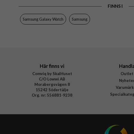
EAN
FINNS I
Samsung Galaxy Watch
Samsung
Här finns vi
Handl
Comviq by SkalHuset
Outlet
C/O Lowwi AB
Nyhete
Morabergsvägen 8
Varumärk
15242 Södertälje
Specialkate
Org. nr: 556881-9238