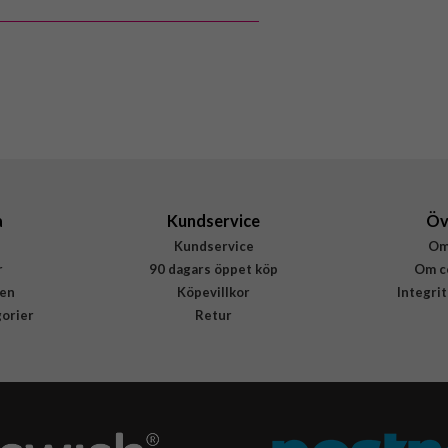
8806092788053
a
Kundservice
Öv
Kundservice
Om
r
90 dagars öppet köp
Om c
en
Köpevillkor
Integri
gorier
Retur