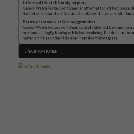
Utformad för att hålla sig på plats
Galaxy Watch Ridge Sport Band är utformat för att helt passa di
Bandet är slitstarkt och klarar att utstå svett tack vare sitt flu
Bättre prestanda, större noggrannhet
Galaxy Watch Ridge Sport Band upprätthåller ett bekvämt och ut
prestanda i daglig träning och hälsobevakning. Bandet är utforma
mäter din hälsa under lätta eller intensiva träningspass.
SPECIFIKATIONER
Artikelnummer
Passar till
Produkttyp
Egenskaper
Färg
Material
Varumärke
Tillverkarens art nr