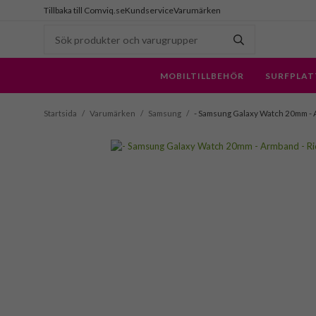
Tillbaka till Comviq.se
Kundservice
Varumärken
MOBILTILLBEHÖR
SURFPLAT
Startsida
/
Varumärken
/
Samsung
/
- Samsung Galaxy Watch 20mm - A