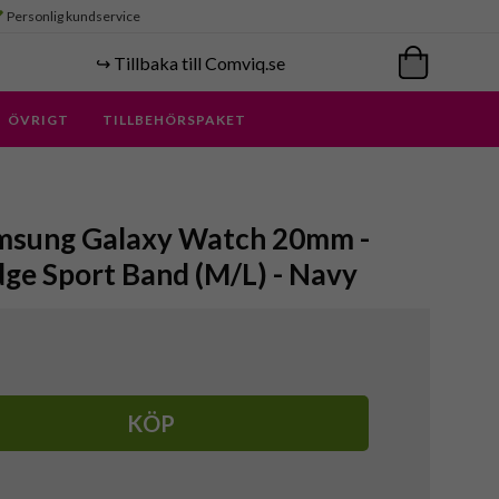
Personlig kundservice
↪️ Tillbaka till Comviq.se
ÖVRIGT
TILLBEHÖRSPAKET
msung Galaxy Watch 20mm -
ge Sport Band (M/L) - Navy
KÖP