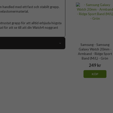
n handled med ett fast och stabilt grepp.
oroelastomermaterial.
rustat grepp för att alltid erbjuda högsta
t för att se till att din Watch4 noggrant
Samsung - Samsung
Galaxy Watch 20mm -
108226
Armband - Ridge Sport
Band (M/L) - Grön
Samsung Galaxy Watch 20mm
249 kr
Armband
KÖP
Vattentålig
Blå
Gummi
Samsung
ET-SFR89LNEGEU