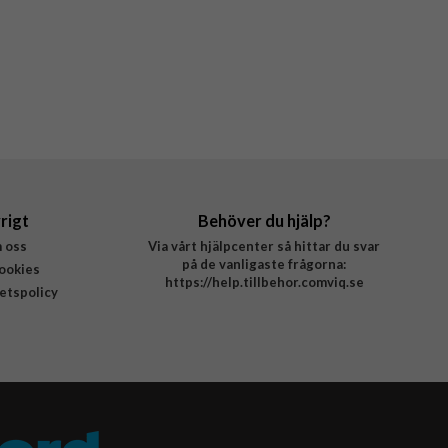
rigt
Behöver du hjälp?
 oss
Via vårt hjälpcenter så hittar du svar
på de vanligaste frågorna:
ookies
https://help.tillbehor.comviq.se
tetspolicy