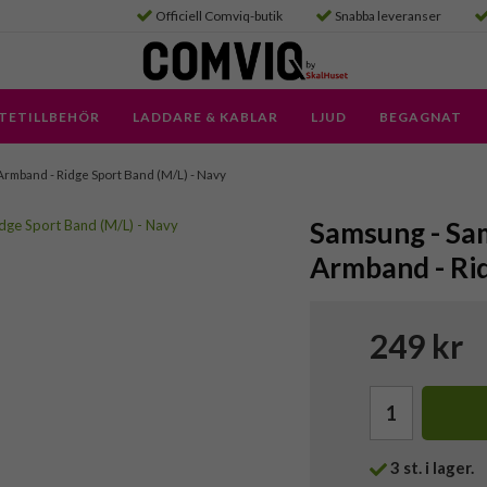
Officiell Comviq-butik
Snabba leveranser
TETILLBEHÖR
LADDARE & KABLAR
LJUD
BEGAGNAT
rmband - Ridge Sport Band (M/L) - Navy
Samsung - Sa
Armband - Rid
249 kr
3
st. i lager.