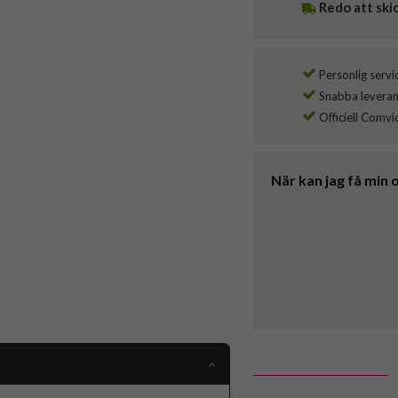
Redo att ski
Personlig servi
Snabba leverans
Officiell Comvi
När kan jag få min 