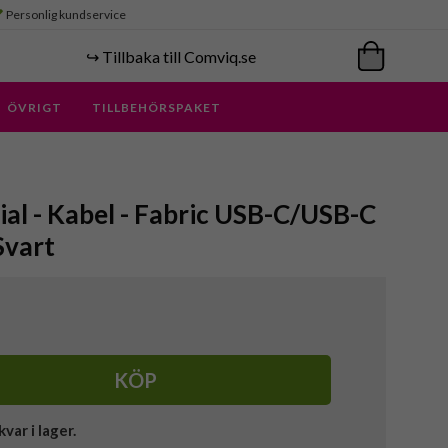
Personlig kundservice
↪️ Tillbaka till Comviq.se
ÖVRIGT
TILLBEHÖRSPAKET
ial - Kabel - Fabric USB-C/USB-C
Svart
KÖP
kvar i lager.