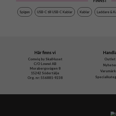
FINNS I
Spigen
USB-C till USB-C Kablar
Kablar
Laddare & K
Här finns vi
Handl
Comviq by SkalHuset
Outlet
C/O Lowwi AB
Nyhete
Morabergsvägen 8
Varumärk
15242 Södertälje
Specialkate
Org. nr: 556881-9238