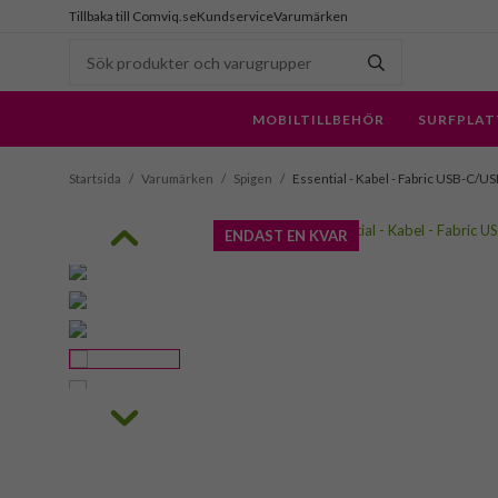
Tillbaka till Comviq.se
Kundservice
Varumärken
MOBILTILLBEHÖR
SURFPLAT
Startsida
/
Varumärken
/
Spigen
/
Essential - Kabel - Fabric USB-C/U
ENDAST EN KVAR