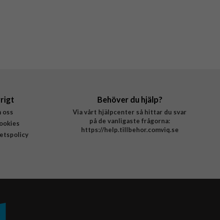
rigt
Behöver du hjälp?
 oss
Via vårt hjälpcenter så hittar du svar
på de vanligaste frågorna:
ookies
https://help.tillbehor.comviq.se
tetspolicy