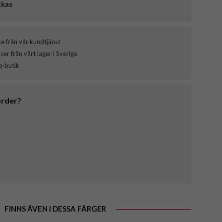
ckas
ce från vår kundtjänst
er från vårt lager i Sverige
q-butik
order?
FINNS ÄVEN I DESSA FÄRGER