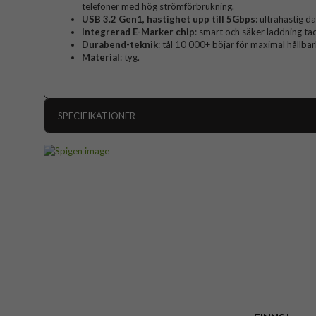
telefoner med hög strömförbrukning.
USB 3.2 Gen1, hastighet upp till 5Gbps
: ultrahastig d
Integrerad E-Marker chip
: smart och säker laddning ta
Durabend-teknik
: tål 10 000+ böjar för maximal hållbar
Material
: tyg.
SPECIFIKATIONER
Artikelnummer
Produkttyp
Färg
Varumärke
Tillverkarens art nr
EAN