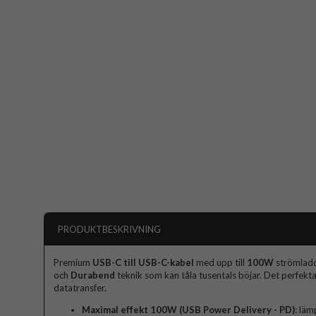
PRODUKTBESKRIVNING
Premium
USB-C till USB-C-kabel
med upp till
100W
strömlad
och
Durabend
teknik som kan tåla tusentals böjar. Det perfekta
datatransfer.
Maximal effekt 100W (USB Power Delivery - PD)
: läm