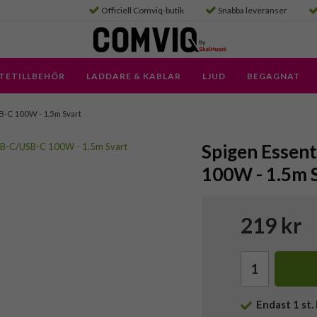
Officiell Comviq-butik
Snabba leveranser
TETILLBEHÖR
LADDARE & KABLAR
LJUD
BEGAGNAT
SB-C 100W - 1.5m Svart
Spigen Essent
100W - 1.5m 
219 kr
Endast
1
st. 