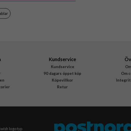
ablar
a
Kundservice
Öv
Kundservice
Om
r
90 dagars öppet köp
Om c
en
Köpevillkor
Integri
gorier
Retur