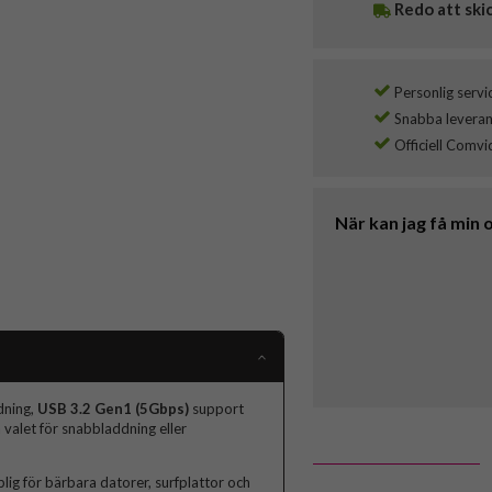
Redo att ski
Personlig servi
Snabba leverans
Officiell Comvi
När kan jag få min 
dning,
USB 3.2 Gen1 (5Gbps)
support
 valet för snabbladdning eller
plig för bärbara datorer, surfplattor och