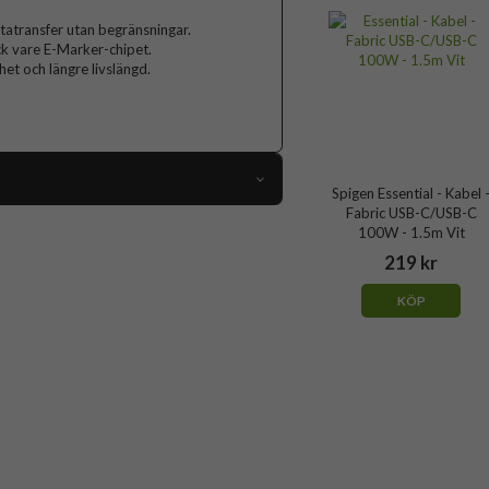
atatransfer utan begränsningar.
ck vare E-Marker-chipet.
het och längre livslängd.
Spigen Essential - Kabel 
Fabric USB-C/USB-C
112195
100W - 1.5m Vit
Kabel
219 kr
Svart
KÖP
Spigen
ACA10421
8800283315530