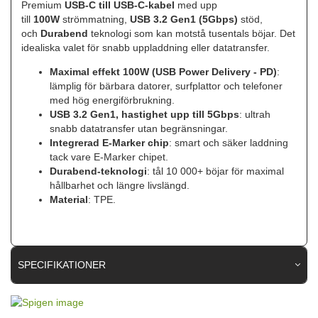
Premium
USB-C till USB-C-kabel
med upp
till
100W
strömmatning,
USB 3.2 Gen1 (5Gbps)
stöd,
och
Durabend
teknologi som kan motstå tusentals böjar. Det
idealiska valet för snabb uppladdning eller datatransfer.
Maximal effekt 100W (USB Power Delivery - PD)
:
lämplig för bärbara datorer, surfplattor och telefoner
med hög energiförbrukning.
USB 3.2 Gen1, hastighet upp till 5Gbps
: ultrah
snabb datatransfer utan begränsningar.
Integrerad E-Marker chip
: smart och säker laddning
tack vare E-Marker chipet.
Durabend-teknologi
: tål 10 000+ böjar för maximal
hållbarhet och längre livslängd.
Material
: TPE.
SPECIFIKATIONER
Artikelnummer
112190