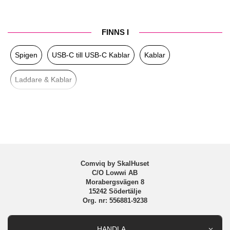
Produkttyp
Kabel
Färg
Vit
FINNS I
Varumärke
Spigen
Spigen
USB-C till USB-C Kablar
Kablar
Tillverkarens art nr
ACA08775
EAN
8809971236003
Laddare & Kablar
Comviq by SkalHuset
C/O Lowwi AB
Morabergsvägen 8
15242 Södertälje
Org. nr: 556881-9238
HANDLA