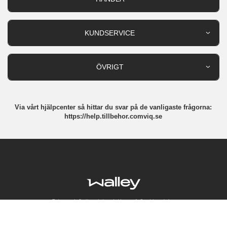
Outlet
Nyheter
KUNDSERVICE
Varumärken
Kundservice
Specialkategorier
90 dagars öppet köp
ÖVRIGT
Köpevillkor
Om oss
Retur
Om cookies
Via vårt hjälpcenter så hittar du svar på de vanligaste frågorna:
Integritetspolicy
https://help.tillbehor.comviq.se