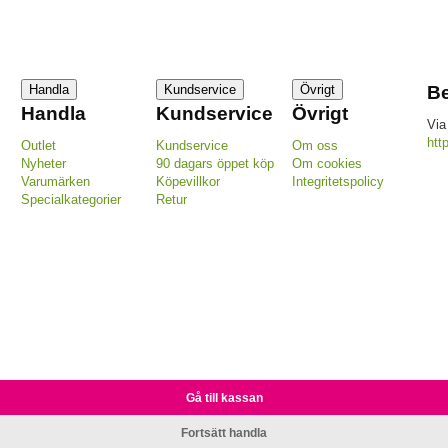
Handla
Kundservice
Övrigt
Be
Handla
Kundservice
Övrigt
Via
htt
Outlet
Kundservice
Om oss
Nyheter
90 dagars öppet köp
Om cookies
Varumärken
Köpevillkor
Integritetspolicy
Specialkategorier
Retur
Gå till kassan
Fortsätt handla