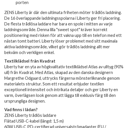
porten
ZENS Liberty är där den ultimata friheten möter trådlös laddning.
De 16 överlappande laddningsspolarna i Liberty ger fri placering.
De flesta trådlösa laddare har bara en spole i mitten av varje
laddningsområde. Denna lilla "sweet spot" kräver korrekt
positionering med risken för att vakna upp till en telefon med ett
nästan tomt batteri. Liberty löser problemet med sitt maximala
aktiva laddningsområde, vilket gör trådlös laddning allt mer
bekväm och verkligen enkel.
Textilklädsel från Kvadrat
Liberty har en yta av högkvalitativ textilklädsel Atlas av ulltyg (90%
ull) från Kvadrat. Med Atlas, skapad av den danska designern
Margrethe Odgaard, uttrycks färgerna mönsterliknande genom
materialets struktur. Som ett resultat erbjuder textilen
exceptionell intensitet och intrikata detaljer och ger Liberty en
varm, överlägsen look genom att lägga till exklusiv färg till den
ursprungliga designen.
Vad finns i lådan?
ZENS Liberty trådlös laddare
Flätad USB-C-kabel (längd: 1,5 m)
60W USB-C PD-certifierad universalströmadapter (EU /