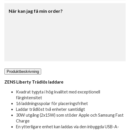
När kan jag få min order?
Produktbeskrivning
ZENS Liberty Trådlös laddare
Kvadrat tygyta i hög kvalitet med exceptionell
färgintensitet
16 laddningsspolar för placeringsfrihet
Laddar trådlöst två enheter samtidigt
30W utgång (2x15W) som stöder Apple och Samsung Fast
Charge
En ytterligare enhet kan laddas via den inbyggda USB-A-