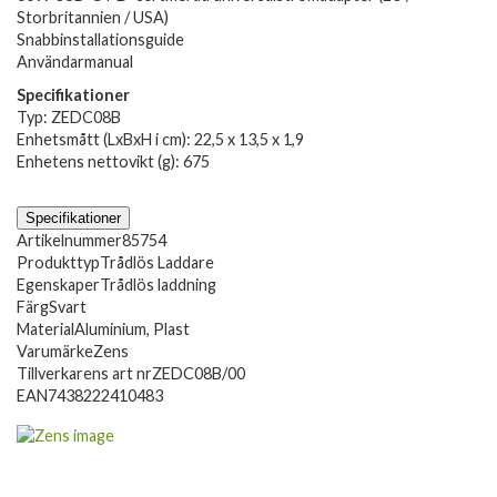
Storbritannien / USA)
Snabbinstallationsguide
Användarmanual
Specifikationer
Typ: ZEDC08B
Enhetsmått (LxBxH i cm): 22,5 x 13,5 x 1,9
Enhetens nettovikt (g): 675
Specifikationer
Artikelnummer
85754
Produkttyp
Trådlös Laddare
Egenskaper
Trådlös laddning
Färg
Svart
Material
Aluminium, Plast
Varumärke
Zens
Tillverkarens art nr
ZEDC08B/00
EAN
7438222410483