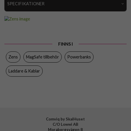
SPECIFIKATIONER
Artikelnummer
85777
Produkttyp
Powerbank
Egenskaper
MagSafe-kompatibel, Trådlös laddning
FINNS I
Färg
Svart
Zens
MagSafe tillbehör
Powerbanks
Material
Plast
Varumärke
Zens
Laddare & Kablar
Tillverkarens art nr
ZEPP01M/00
EAN
6426023272288
Comviq by SkalHuset
C/O Lowwi AB
Morabergsvägen 8