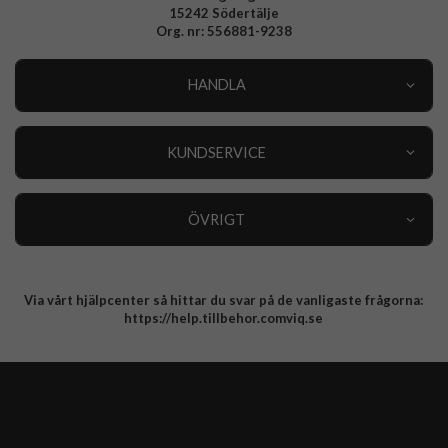
15242 Södertälje
Org. nr: 556881-9238
HANDLA
Outlet
Nyheter
KUNDSERVICE
Varumärken
Kundservice
Specialkategorier
90 dagars öppet köp
ÖVRIGT
Köpevillkor
Om oss
Retur
Om cookies
Via vårt hjälpcenter så hittar du svar på de vanligaste frågorna:
Integritetspolicy
https://help.tillbehor.comviq.se