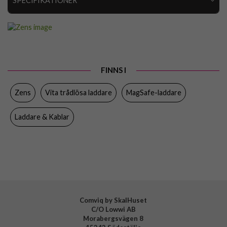
SPECIFIKATIONER
Artikelnummer
111828
Produkttyp
Trådlös Laddare
Egenskaper
MagSafe-kompatibel, Trådlös laddning
FINNS I
Färg
Vit
Zens
Vita trådlösa laddare
MagSafe-laddare
Varumärke
Zens
Tillverkarens art nr
ZESC20W/00
Laddare & Kablar
EAN
860012606030
Comviq by SkalHuset
C/O Lowwi AB
Morabergsvägen 8