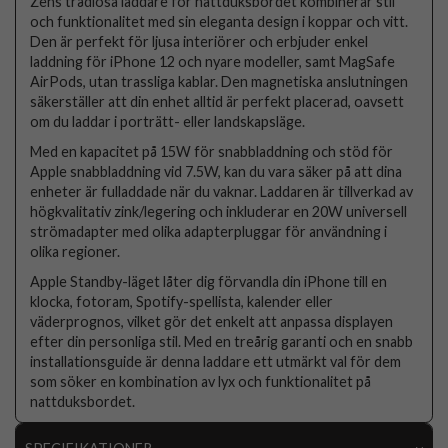
Zens trådlösa laddare för nattduksbordet kombinerar stil
och funktionalitet med sin eleganta design i koppar och vitt.
Den är perfekt för ljusa interiörer och erbjuder enkel
laddning för iPhone 12 och nyare modeller, samt MagSafe
AirPods, utan trassliga kablar. Den magnetiska anslutningen
säkerställer att din enhet alltid är perfekt placerad, oavsett
om du laddar i porträtt- eller landskapsläge.
Med en kapacitet på 15W för snabbladdning och stöd för
Apple snabbladdning vid 7.5W, kan du vara säker på att dina
enheter är fulladdade när du vaknar. Laddaren är tillverkad av
högkvalitativ zink/legering och inkluderar en 20W universell
strömadapter med olika adapterpluggar för användning i
olika regioner.
Apple Standby-läget låter dig förvandla din iPhone till en
klocka, fotoram, Spotify-spellista, kalender eller
väderprognos, vilket gör det enkelt att anpassa displayen
efter din personliga stil. Med en treårig garanti och en snabb
installationsguide är denna laddare ett utmärkt val för dem
som söker en kombination av lyx och funktionalitet på
nattduksbordet.