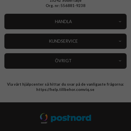
15242 Södertälje
Org. nr: 556881-9238
HANDLA
Outlet
Nyheter
KUNDSERVICE
Varumärken
Kundservice
Specialkategorier
90 dagars öppet köp
ÖVRIGT
Köpevillkor
Om oss
Retur
Om cookies
Via vårt hjälpcenter så hittar du svar på de vanligaste frågorna:
Integritetspolicy
https://help.tillbehor.comviq.se