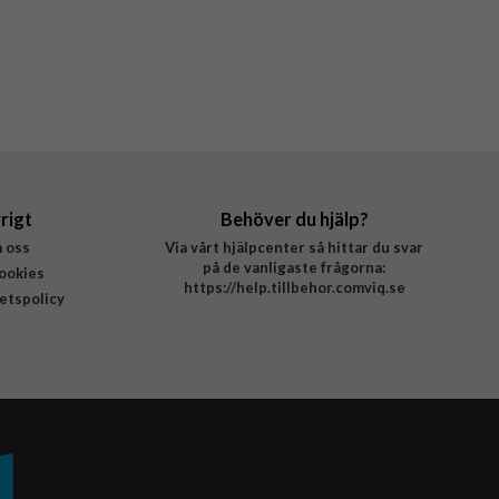
rigt
Behöver du hjälp?
 oss
Via vårt hjälpcenter så hittar du svar
på de vanligaste frågorna:
ookies
https://help.tillbehor.comviq.se
tetspolicy