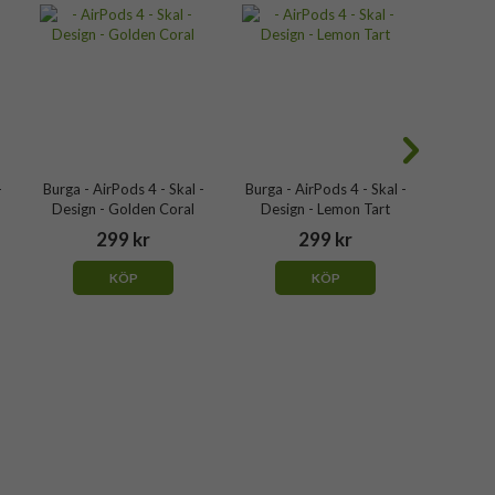
-
Burga - AirPods 4 - Skal -
Burga - AirPods 4 - Skal -
Burga -
Design - Golden Coral
Design - Lemon Tart
Desig
299 kr
299 kr
KÖP
KÖP