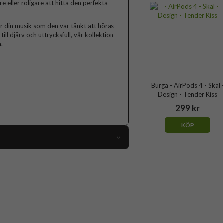
lare eller roligare att hitta den perfekta
r din musik som den var tänkt att höras –
ll djärv och uttrycksfull, vår kollektion
.
Burga - AirPods 4 - Skal 
Design - Tender Kiss
299 kr
KÖP
119092
AirPods 4
Skal
Flerfärgad
Hårdplast (PC)