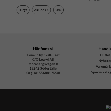
Varumärke
Burga
AirPods 4
Skal
Tillverkarens art nr
EAN
Här finns vi
Handl
Comviq by SkalHuset
Outlet
C/O Lowwi AB
Nyhete
Morabergsvägen 8
Varumärk
15242 Södertälje
Specialkate
Org. nr: 556881-9238