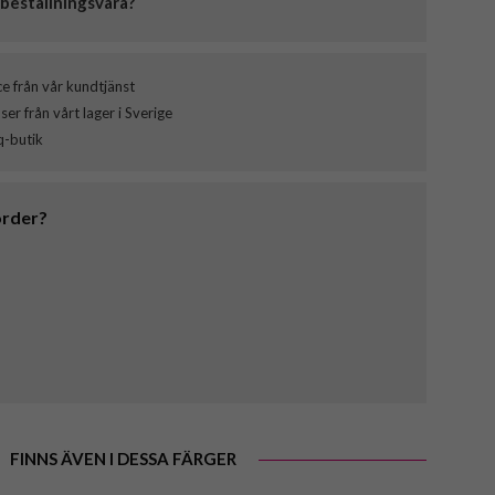
beställningsvara?
ce från vår kundtjänst
er från vårt lager i Sverige
q-butik
order?
FINNS ÄVEN I DESSA FÄRGER