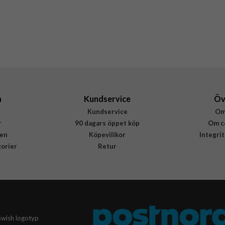
Burga
999660
4772229996605
a
Kundservice
Öv
Kundservice
Om
r
90 dagars öppet köp
Om c
en
Köpevillkor
Integri
gorier
Retur