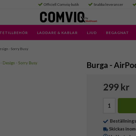
Officiell Comviq-butik
Snabba leveranser
TETILLBEHÖR
LADDARE & KABLAR
LJUD
BEGAGNAT
Design - Sorry Busy
Burga - AirPod
299 kr
Beställning
Skickas inom