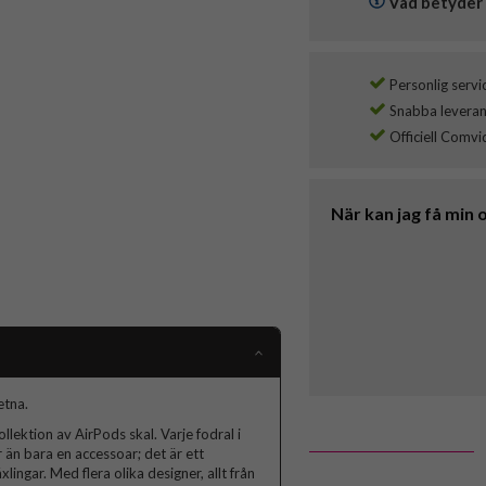
Vad betyder 
Personlig servi
Snabba leverans
Officiell Comvi
När kan jag få min 
etna.
lektion av AirPods skal. Varje fodral i
 än bara en accessoar; det är ett
lingar. Med flera olika designer, allt från