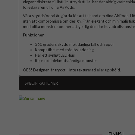
elegant diskreta till livfullt uttrycksfulla, har det aldrig varit enk
följeslagaren till dina AirPods.
Våra skyddsfodral är gjorda för att ta hand om dina AirPods. Hö
utan att kompromissa om design. Från elegant och minimalistisk ti
med olika mönster kommer att ge dig den där huvudrollskänslan
Funktioner
360 graders skydd mot dagliga fall och repor
Kompatibel med trådlös laddning
Har ett synligt LED-ljus
Rep- och blekmotståndiga mönster
OBS! Designen är tryckt – inte texturerad eller upphöjd.
SPECIFIKATIONER
Artikelnummer
Passar till
Produkttyp
Färg
Material
FINNS I