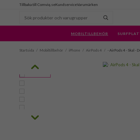
Tillbaka till Comviq.se
Kundservice
Varumärken
MOBILTILLBEHÖR
SURFPLAT
Startsida
/
Mobiltillbehör
/
iPhone
/
AirPods 4
/
- AirPods 4 - Skal - 