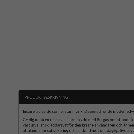
PRODUKTBESKRIVNING
Inspirerad av de som pratar musik. Designad för de modemedv
Ge dig ut på en resa av stil och skydd med Burgas omfattande kol
vårt urval är skräddarsytt för den kräsne användaren och är mer
uttalande om sofistikering och en sköld mot det dagliga livets väx