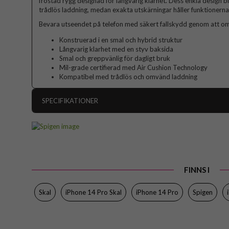
frostad rygg designad för långvarig klarhet. Dess enkla design 
trådlös laddning, medan exakta utskärningar håller funktionerna l
Bevara utseendet på telefon med säkert fallskydd genom att om
Konstruerad i en smal och hybrid struktur
Långvarig klarhet med en styv baksida
Smal och greppvänlig för dagligt bruk
Mil-grade certifierad med Air Cushion Technology
Kompatibel med trådlös och omvänd laddning
SPECIFIKATIONER
Artikelnummer
Passar till
Produkttyp
FINNS I
Egenskaper
Färg
Skal
iPhone 14 Pro Skal
iPhone 14 Pro
Spigen
Material
Varumärke