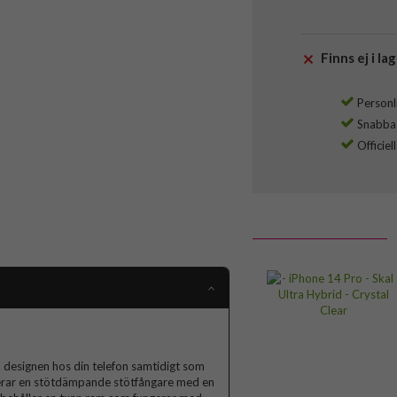
Finns ej i lag
Personli
Snabba l
Officiel
a designen hos din telefon samtidigt som
nerar en stötdämpande stötfångare med en