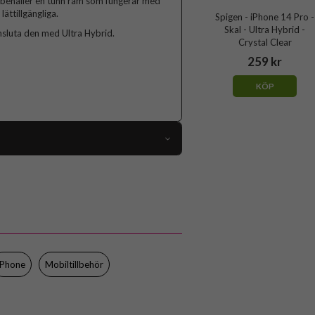
bibehåller en tunn ram som fungerar med
ättillgängliga.
Spigen - iPhone 14 Pro -
Skal - Ultra Hybrid -
sluta den med Ultra Hybrid.
Crystal Clear
259 kr
KÖP
76778
iPhone 14 Pro
Skal
Trådlös laddning-kompatibel
Genomskinlig, Svart
iPhone
Mobiltillbehör
Hårdplast (PC), Mjukplast (TPU)
Spigen