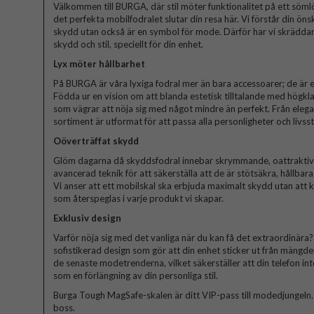
Välkommen till BURGA, där stil möter funktionalitet på ett sömlös
det perfekta mobilfodralet slutar din resa här. Vi förstår din ön
skydd utan också är en symbol för mode. Därför har vi skräddars
skydd och stil, speciellt för din enhet.
Lyx möter hållbarhet
På BURGA är våra lyxiga fodral mer än bara accessoarer; de är et
Födda ur en vision om att blanda estetisk tilltalande med högkla
som vägrar att nöja sig med något mindre än perfekt. Från elegant
sortiment är utformat för att passa alla personligheter och livssti
Oöverträffat skydd
Glöm dagarna då skyddsfodral innebar skrymmande, oattraktiva 
avancerad teknik för att säkerställa att de är stötsäkra, hållbar
Vi anser att ett mobilskal ska erbjuda maximalt skydd utan att
som återspeglas i varje produkt vi skapar.
Exklusiv design
Varför nöja sig med det vanliga när du kan få det extraordinära? V
sofistikerad design som gör att din enhet sticker ut från mängde
de senaste modetrenderna, vilket säkerställer att din telefon in
som en förlängning av din personliga stil.
Burga Tough MagSafe-skalen är ditt VIP-pass till modedjungeln. Bli
boss.