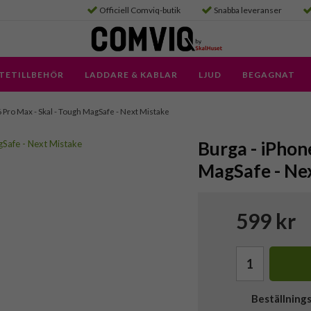
Officiell Comviq-butik
Snabba leveranser
TETILLBEHÖR
LADDARE & KABLAR
LJUD
BEGAGNAT
6 Pro Max - Skal - Tough MagSafe - Next Mistake
Burga - iPhon
MagSafe - Ne
599 kr
Beställning