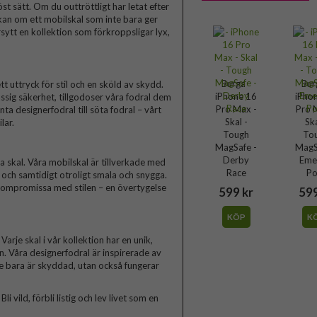
t sätt. Om du outtröttligt har letat efter
skan om ett mobilskal som inte bara ger
ytt en kollektion som förkroppsligar lyx,
Burga -
Bur
t uttryck för stil och en sköld av skydd.
iPhone 16
iPho
ssig säkerhet, tillgodoser våra fodral dem
Pro Max -
Pro 
a designerfodral till söta fodral – vårt
Skal -
Ska
lar.
Tough
To
MagSafe -
MagS
Derby
Eme
skal. Våra mobilskal är tillverkade med
Race
Po
a och samtidigt otroligt smala och snygga.
 kompromissa med stilen – en övertygelse
599 kr
599
KÖP
K
arje skal i vår kollektion har en unik,
n. Våra designerfodral är inspirerade av
te bara är skyddad, utan också fungerar
 vild, förbli listig och lev livet som en