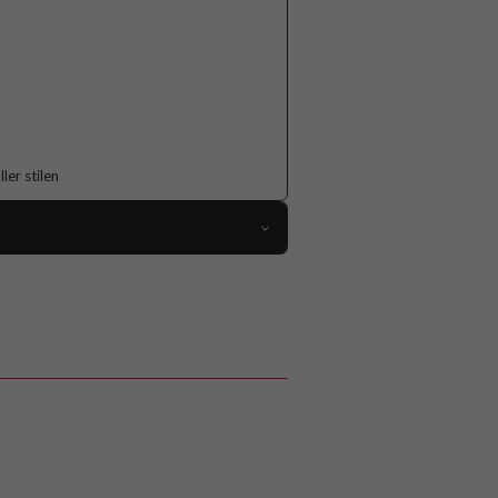
er stilen
107818
iPhone 16 Pro Max
Skal
MagSafe-kompatibel
Flerfärgad
Hårdplast (PC), Mjukplast (TPU)
Burga