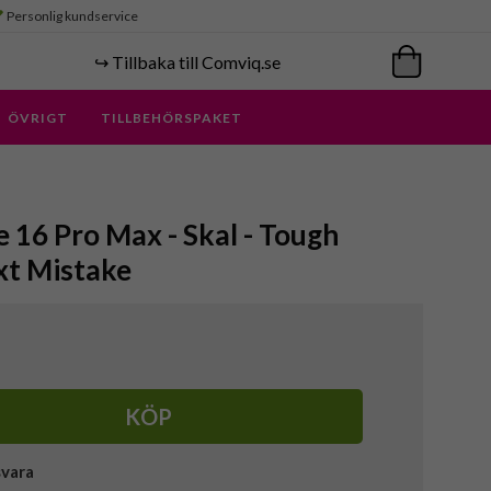
Personlig kundservice
↪️ Tillbaka till Comviq.se
ÖVRIGT
TILLBEHÖRSPAKET
e 16 Pro Max - Skal - Tough
xt Mistake
KÖP
svara