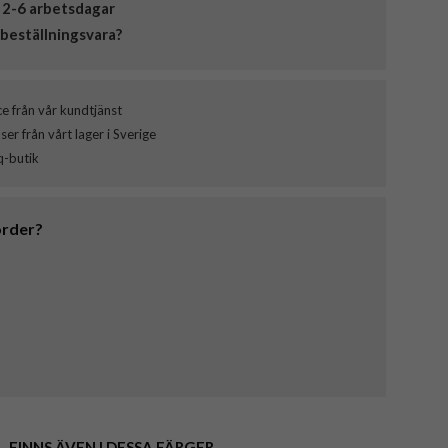
 2-6 arbetsdagar
beställningsvara?
ce från vår kundtjänst
er från vårt lager i Sverige
q-butik
order?
FINNS ÄVEN I DESSA FÄRGER