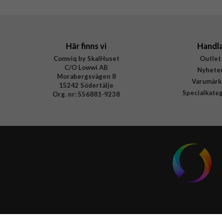
Tillverkarens art nr
EAN
Här finns vi
Handl
Comviq by SkalHuset
Outlet
C/O Lowwi AB
Nyhete
Morabergsvägen 8
Varumärk
15242 Södertälje
Specialkate
Org. nr: 556881-9238