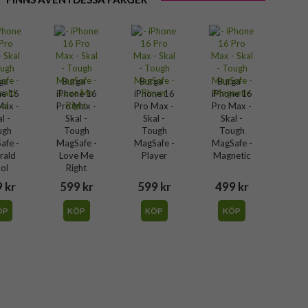
ga -
Burga -
Burga -
Burga -
ne 16
iPhone 16
iPhone 16
iPhone 16
Max -
Pro Max -
Pro Max -
Pro Max -
l -
Skal -
Skal -
Skal -
ugh
Tough
Tough
Tough
afe -
MagSafe -
MagSafe -
MagSafe -
rald
Love Me
Player
Magnetic
ol
Right
 kr
599 kr
599 kr
499 kr
ÖP
KÖP
KÖP
KÖP