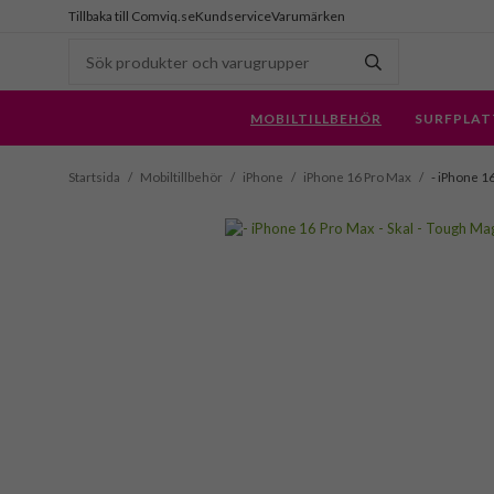
Tillbaka till Comviq.se
Kundservice
Varumärken
MOBILTILLBEHÖR
SURFPLAT
Startsida
/
Mobiltillbehör
/
iPhone
/
iPhone 16 Pro Max
/
- iPhone 1