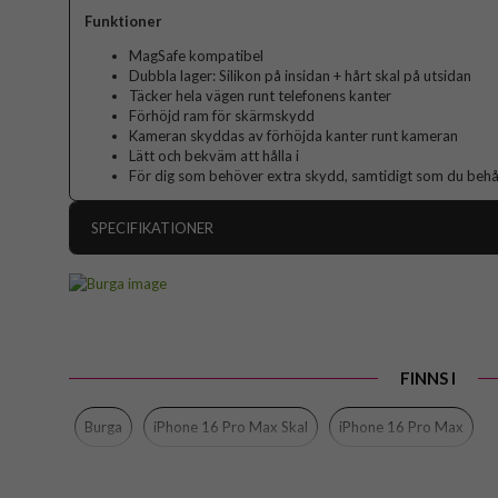
Funktioner
MagSafe kompatibel
Dubbla lager: Silikon på insidan + hårt skal på utsidan
Täcker hela vägen runt telefonens kanter
Förhöjd ram för skärmskydd
Kameran skyddas av förhöjda kanter runt kameran
Lätt och bekväm att hålla i
För dig som behöver extra skydd, samtidigt som du behåll
SPECIFIKATIONER
Artikelnummer
Passar till
Produkttyp
FINNS I
Egenskaper
Färg
Burga
iPhone 16 Pro Max Skal
iPhone 16 Pro Max
Material
Varumärke