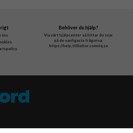
rigt
Behöver du hjälp?
 oss
Via vårt hjälpcenter så hittar du svar
på de vanligaste frågorna:
ookies
https://help.tillbehor.comviq.se
tetspolicy