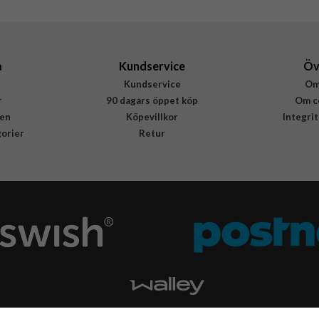
RB 06 IP16PROMAX TH-MAGSAFE
4772229385393
a
Kundservice
Öv
Kundservice
Om
r
90 dagars öppet köp
Om c
en
Köpevillkor
Integri
gorier
Retur