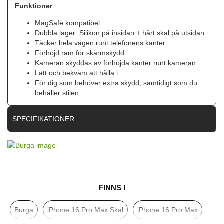
Funktioner
MagSafe kompatibel
Dubbla lager: Silikon på insidan + hårt skal på utsidan
Täcker hela vägen runt telefonens kanter
Förhöjd ram för skärmskydd
Kameran skyddas av förhöjda kanter runt kameran
Lätt och bekväm att hålla i
För dig som behöver extra skydd, samtidigt som du
behåller stilen
SPECIFIKATIONER
Artikelnummer
107787
Passar till
iPhone 16 Pro Max
Produkttyp
Skal
FINNS I
Egenskaper
MagSafe-kompatibel
Burga
iPhone 16 Pro Max Skal
iPhone 16 Pro Max
Färg
Flerfärgad