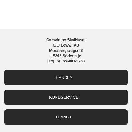
Material
Hårdplast (PC), Mjukplast (TPU)
Varumärke
Burga
Tillverkarens art nr
BP 03 IP16PROMAX TH-MAGSAFE
EAN
4772229350834
Comviq by SkalHuset
C/O Lowwi AB
Morabergsvägen 8
15242 Södertälje
Org. nr: 556881-9238
HANDLA
Outlet
Nyheter
KUNDSERVICE
Varumärken
Kundservice
Specialkategorier
90 dagars öppet köp
ÖVRIGT
Köpevillkor
Om oss
Retur