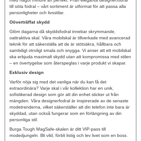
med något mindre än perfekt. Från eleganta designerfodral
till söta fodral – vårt sortiment är utformat för att passa alla
personligheter och livsstilar.
Oöverträffat skydd
Glöm dagarna då skyddsfodral innebar skrymmande,
oattraktiva skal. Våra mobilskal är tillverkade med avancerad
teknik för att säkerställa att de är stötsäkra, hållbara och
samtidigt otroligt smala och snygga. Vi anser att ett mobilskal
ska erbjuda maximalt skydd utan att kompromissa med stilen
– en övertygelse som återspeglas i varje produkt vi skapar.
Exklusiv design
Varför nöja sig med det vanliga när du kan få det
extraordinära? Varje skal i vår kollektion har en unik,
sofistikerad design som gör att din enhet sticker ut från
mängden. Våra designerfodral är inspirerade av de senaste
modetrenderna, vilket säkerställer att din telefon inte bara är
skyddad, utan också fungerar som en förlängning av din
personliga stil.
Burga Tough MagSafe-skalen är ditt VIP-pass till
modedjungeln. Bli vild, förbli listig och lev livet som en boss.