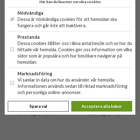
Här kan du läsa mer om våra cookies
Officiell Comviq-butik
Nödvändiga
Dessa är nödvändiga cookies för att hemsidan ska
När kan jag få min order?
fungera och går inte att inaktivera.
Prestanda
Dessa cookies tillåter oss räkna antal besök och se hur du
hittade vår hemsida. Cookies ger oss information om vilka
sidor som är populära och hur besökare navigerar på
hemsidan.
Marknadsföring
Vi samlar in data om hur du använder vår hemsida.
Informationen används sedan till riktad marknadsföring
FINNS ÄVEN I DESSA FÄRGER
och personliga online-annonser.
Spara val
Acceptera alla kakor