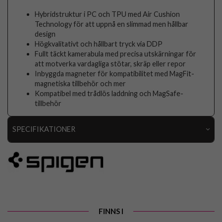
Hybridstruktur i PC och TPU med Air Cushion
Technology för att uppnå en slimmad men hållbar
design
Högkvalitativt och hållbart tryck via DDP
Fullt täckt kamerabula med precisa utskärningar för
att motverka vardagliga stötar, skräp eller repor
Inbyggda magneter för kompatibilitet med MagFit-
magnetiska tillbehör och mer
Kompatibel med trådlös laddning och MagSafe-
tillbehör
SPECIFIKATIONER
Artikelnummer
116569
Passar till
iPhone 16 Pro Max
Produkttyp
Skal
Egenskaper
MagSafe-kompatibel
FINNS I
Färg
Grå