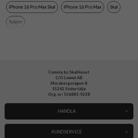
iPhone 16 Pro Max Skal
iPhone 16 Pro Max
Skal
Material
Hårdplast (PC), Mjukplast (TPU)
Varumärke
Spigen
Spigen
Tillverkarens art nr
ACS08381
EAN
8809971232623
Comviq by SkalHuset
C/O Lowwi AB
Morabergsvägen 8
15242 Södertälje
Org. nr: 556881-9238
HANDLA
Outlet
Nyheter
KUNDSERVICE
Varumärken