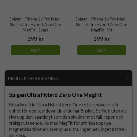
Spigen - iPhone 16 Pro Max -
Spigen - iPhone 16 Pro Max -
Skal - Ultra Hybrid Zero One
Skal - Ultra Hybrid Zero One
MagFit - Svart
MagFit - Vit
399 kr
399 kr
KÖP
KÖP
PRODUKTBESKRIVNING
Spigen Ultra Hybrid Zero One MagFit
Hitta inre frid. Ultra Hybrid Zero One totalrenoverar din
enhet för den teardown du alltid har önskat. Se inuti utan att
riva upp den, samtidigt som den skyddar mot fall, repor och
tråkigt utseende. Nu med MagFit för att låsa upp nya
magnetiska tillbehör. Non-plus ultra. Inget mer, inget bättre i
sin klass.