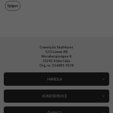
Material
Hårdplast (PC), Mjukplast (TPU)
Spigen
Varumärke
Spigen
Tillverkarens art nr
ACS08004
EAN
8809971229401
Comviq by SkalHuset
C/O Lowwi AB
Morabergsvägen 8
15242 Södertälje
Org. nr: 556881-9238
HANDLA
Outlet
Nyheter
KUNDSERVICE
Varumärken
Kundservice
Specialkategorier
90 dagars öppet köp
ÖVRIGT