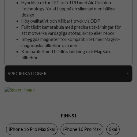
Hybridstruktur i PC och TPU med Air Cushion
Technology för att uppnå en slimmad men hållbar
design
Högkvalitativt och hållbart tryck via DDP
Fullt täckt kamerabula med precisa utskärningar för
att motverka vardagliga stötar, skräp eller repor
Inbyggda magneter för kompatibilitet med MagFit-
magnetiska tillbehör och mer
Kompatibel med trådlös laddning och MagSafe-
tillbehör
SPECIFIKATIONER
Artikelnummer
116536
Passar till
iPhone 16 Pro Max
Produkttyp
Skal
FINNS I
Egenskaper
MagSafe-kompatibel
iPhone 16 Pro Max Skal
iPhone 16 Pro Max
Skal
Färg
Svart