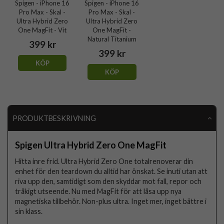
Spigen - iPhone 16
Spigen - iPhone 16
Pro Max - Skal -
Pro Max - Skal -
Ultra Hybrid Zero
Ultra Hybrid Zero
One MagFit - Vit
One MagFit -
Natural Titanium
399 kr
399 kr
KÖP
KÖP
PRODUKTBESKRIVNING
Spigen Ultra Hybrid Zero One MagFit
Hitta inre frid. Ultra Hybrid Zero One totalrenoverar din
enhet för den teardown du alltid har önskat. Se inuti utan att
riva upp den, samtidigt som den skyddar mot fall, repor och
tråkigt utseende. Nu med MagFit för att låsa upp nya
magnetiska tillbehör. Non-plus ultra. Inget mer, inget bättre i
sin klass.