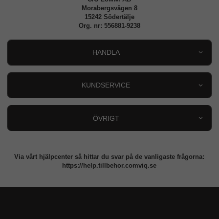
Morabergsvägen 8
15242 Södertälje
Org. nr: 556881-9238
HANDLA
Outlet
Nyheter
KUNDSERVICE
Varumärken
Kundservice
Specialkategorier
90 dagars öppet köp
ÖVRIGT
Köpevillkor
Om oss
Retur
Om cookies
Via vårt hjälpcenter så hittar du svar på de vanligaste frågorna:
Integritetspolicy
https://help.tillbehor.comviq.se