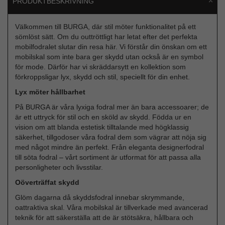
PRODUKTBESKRIVNING
Välkommen till BURGA, där stil möter funktionalitet på ett
sömlöst sätt. Om du outtröttligt har letat efter det perfekta
mobilfodralet slutar din resa här. Vi förstår din önskan om ett
mobilskal som inte bara ger skydd utan också är en symbol
för mode. Därför har vi skräddarsytt en kollektion som
förkroppsligar lyx, skydd och stil, speciellt för din enhet.
Lyx möter hållbarhet
På BURGA är våra lyxiga fodral mer än bara accessoarer; de
är ett uttryck för stil och en sköld av skydd. Födda ur en
vision om att blanda estetisk tilltalande med högklassig
säkerhet, tillgodoser våra fodral dem som vägrar att nöja sig
med något mindre än perfekt. Från eleganta designerfodral
till söta fodral – vårt sortiment är utformat för att passa alla
personligheter och livsstilar.
Oöverträffat skydd
Glöm dagarna då skyddsfodral innebar skrymmande,
oattraktiva skal. Våra mobilskal är tillverkade med avancerad
teknik för att säkerställa att de är stötsäkra, hållbara och