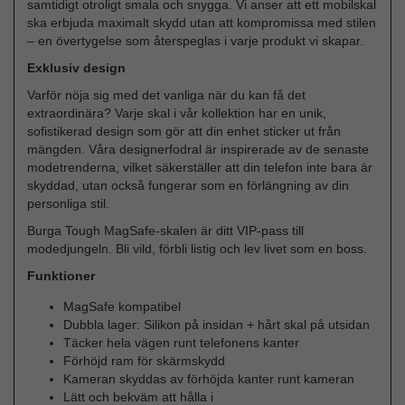
samtidigt otroligt smala och snygga. Vi anser att ett mobilskal
ska erbjuda maximalt skydd utan att kompromissa med stilen
– en övertygelse som återspeglas i varje produkt vi skapar.
Exklusiv design
Varför nöja sig med det vanliga när du kan få det
extraordinära? Varje skal i vår kollektion har en unik,
sofistikerad design som gör att din enhet sticker ut från
mängden. Våra designerfodral är inspirerade av de senaste
modetrenderna, vilket säkerställer att din telefon inte bara är
skyddad, utan också fungerar som en förlängning av din
personliga stil.
Burga Tough MagSafe-skalen är ditt VIP-pass till
modedjungeln. Bli vild, förbli listig och lev livet som en boss.
Funktioner
MagSafe kompatibel
Dubbla lager: Silikon på insidan + hårt skal på utsidan
Täcker hela vägen runt telefonens kanter
Förhöjd ram för skärmskydd
Kameran skyddas av förhöjda kanter runt kameran
Lätt och bekväm att hålla i