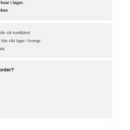
 kvar i lager.
ckas
från vår kundtjänst
från vårt lager i Sverige
tik
 order?