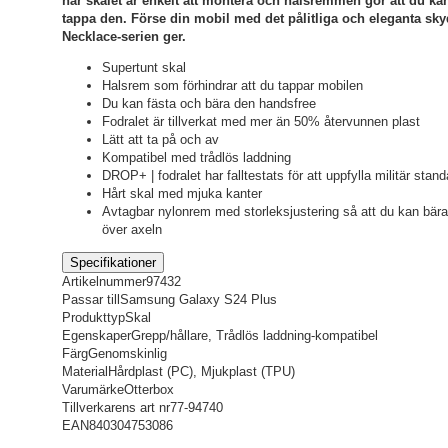
här skalet är enkelt att montera och halsremmen gör att du kan
tappa den. Förse din mobil med det pålitliga och eleganta sk
Necklace-serien ger.
Supertunt skal
Halsrem som förhindrar att du tappar mobilen
Du kan fästa och bära den handsfree
Fodralet är tillverkat med mer än 50% återvunnen plast
Lätt att ta på och av
Kompatibel med trådlös laddning
DROP+ | fodralet har falltestats för att uppfylla militär st
Hårt skal med mjuka kanter
Avtagbar nylonrem med storleksjustering så att du kan bära 
över axeln
Specifikationer
Artikelnummer
97432
Passar till
Samsung Galaxy S24 Plus
Produkttyp
Skal
Egenskaper
Grepp/hållare, Trådlös laddning-kompatibel
Färg
Genomskinlig
Material
Hårdplast (PC), Mjukplast (TPU)
Varumärke
Otterbox
Tillverkarens art nr
77-94740
EAN
840304753086