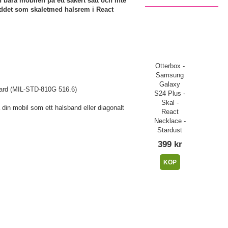
 bära mobilen på ett säkert sätt och inte
yddet som skaletmed halsrem i React
Otterbox -
Samsung
Galaxy
andard (MIL-STD-810G 516.6)
S24 Plus -
Skal -
din mobil som ett halsband eller diagonalt
React
Necklace -
Stardust
399 kr
KÖP