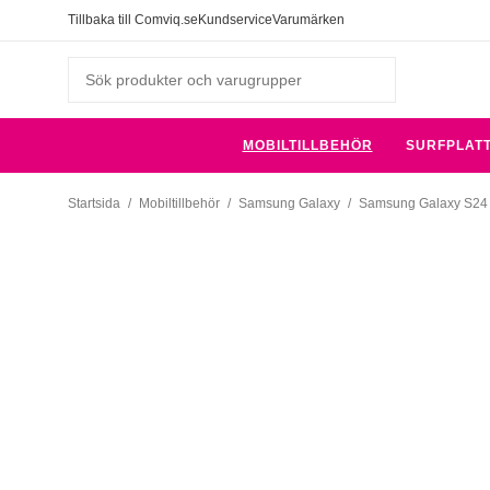
Tillbaka till Comviq.se
Kundservice
Varumärken
MOBILTILLBEHÖR
SURFPLAT
Startsida
/
Mobiltillbehör
/
Samsung Galaxy
/
Samsung Galaxy S24 