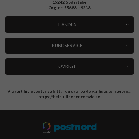
15242 Södertälje
Org. nr: 556881-9238
HANDLA
Outlet
Nyheter
KUNDSERVICE
Varumärken
Kundservice
Specialkategorier
90 dagars öppet köp
ÖVRIGT
Köpevillkor
Om oss
Retur
Om cookies
Via vårt hjälpcenter så hittar du svar på de vanligaste frågorna:
Integritetspolicy
https://help.tillbehor.comviq.se