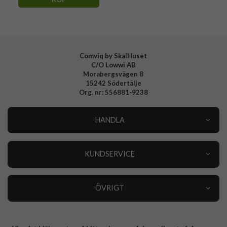
Comviq by SkalHuset
C/O Lowwi AB
Morabergsvägen 8
15242 Södertälje
Org. nr: 556881-9238
HANDLA
Outlet
Nyheter
KUNDSERVICE
Varumärken
Kundservice
Specialkategorier
90 dagars öppet köp
ÖVRIGT
Köpevillkor
Om oss
Retur
Om cookies