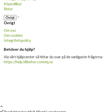
Köpevillkor
Retur
Övrigt
Övrigt
Om oss
Om cookies
Integritetspolicy
Behöver du hjälp?
Via vårt hjälpcenter så hittar du svar på de vanligaste frågorna:
https://help.tillbehor.comviq.se
Produkten har blivit tillagd i varukorgen