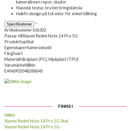
kameralinsen repor, skador
Klassisk textur, bra beröringskänsla
Halkfri design på två sidor för enkel hållning
Specifikationer
Artikelnummer
106302
Passar till
Xiaomi Redmi Note 14 Pro 5G
Produkttyp
Skal
Egenskaper
Kameraskydd
Färg
Svart
Material
Hårdplast (PC), Mjukplast (TPU)
Varumärke
Nillkin
EAN
6902048288645
FINNS I
Nillkin
Xiaomi Redmi Note 14 Pro 5G Skal
Xiaomi Redmi Note 14 Pro 5G