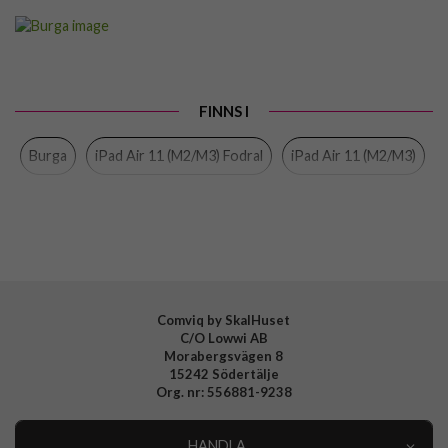
Artikelnummer
107777
Passar till
iPad Air 11 (M2/M3)
Produkttyp
Fodral
FINNS I
Egenskaper
Pennhållare, Sov/Vakna funktion,
Stativfunktion
Burga
iPad Air 11 (M2/M3) Fodral
iPad Air 11 (M2/M3)
Färg
Flerfärgad
Material
Hårdplast (PC), Konstläder, Mjukplast (TPU)
Varumärke
Burga
Tillverkarens art nr
FA 27IP IPAD AIR 11
EAN
4772229239979
Comviq by SkalHuset
C/O Lowwi AB
Morabergsvägen 8
15242 Södertälje
Org. nr: 556881-9238
HANDLA