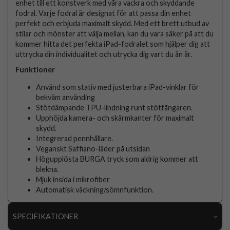
enhet till ett konstverk med våra vackra och skyddande
fodral. Varje fodral är designat för att passa din enhet
perfekt och erbjuda maximalt skydd. Med ett brett utbud av
stilar och mönster att välja mellan, kan du vara säker på att du
kommer hitta det perfekta iPad-fodralet som hjälper dig att
uttrycka din individualitet och utrycka dig vart du än är.
Funktioner
Använd som stativ med justerbara iPad-vinklar för
bekväm använding
Stötdämpande TPU-lindning runt stötfångaren.
Upphöjda kamera- och skärmkanter för maximalt
skydd.
Integrerad pennhållare.
Veganskt Saffiano-läder på utsidan
Högupplösta BURGA tryck som aldrig kommer att
blekna.
Mjuk insida i mikrofiber
Automatisk väckning/sömnfunktion.
SPECIFIKATIONER