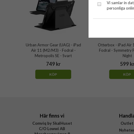
Vi samlar in da
personliga onli
Urban Armor Gear (UAG) - iPad
Otterbox - iPad Air
Air 11 (M2/M3) - Fodral -
Fodral - Symmetry F
Metropolis SE - Svart
Night
749 kr
599 k
KÖP
KÖP
Här finns vi
Handl
Comviq by SkalHuset
Outlet
C/O Lowwi AB
Nyhete