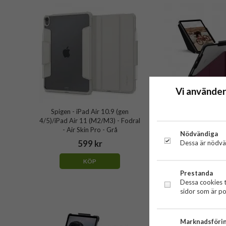
Vi använder
Spigen - iPad Air 10.9 (gen
Urban Armor Gear (
4/5)/iPad Air 11 (M2/M3) - Fodral
Air 11 (M2/M3) -
- Air Skin Pro - Grå
Essential Armor 
Nödvändiga
599 kr
699 k
Dessa är nödvän
KÖP
KÖP
Prestanda
Dessa cookies t
sidor som är po
Marknadsföri