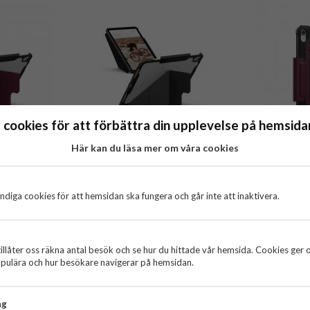
 cookies för att förbättra din upplevelse på hemsidan
Här kan du läsa mer om våra cookies
UAG) - iPad
Urban Armor Gear (UAG) - iPad
Urban Armo
 Fodral -
Air 11 (M2/M3) - Fodral -
Air 11 (
- Bordeaux
Essential Armor - Svart
Metropol
r
699 kr
diga cookies för att hemsidan ska fungera och går inte att inaktivera.
KÖP
illåter oss räkna antal besök och se hur du hittade vår hemsida. Cookies ger 
pulära och hur besökare navigerar på hemsidan.
ng