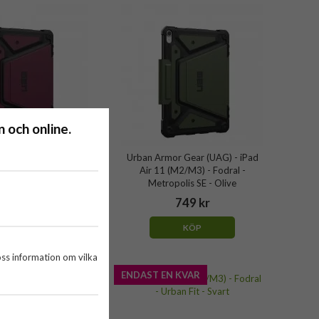
 och online.
r Gear (UAG) - iPad
Urban Armor Gear (UAG) - iPad
M2/M3) - Fodral -
Air 11 (M2/M3) - Fodral -
is SE - Bordeaux
Metropolis SE - Olive
749 kr
749 kr
KÖP
KÖP
oss information om vilka
ENDAST EN KVAR