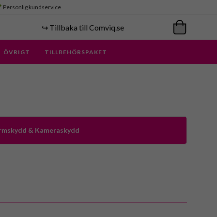
Personlig kundservice
↪️ Tillbaka till Comviq.se
ÖVRIGT
TILLBEHÖRSPAKET
kärmskydd & Kameraskydd