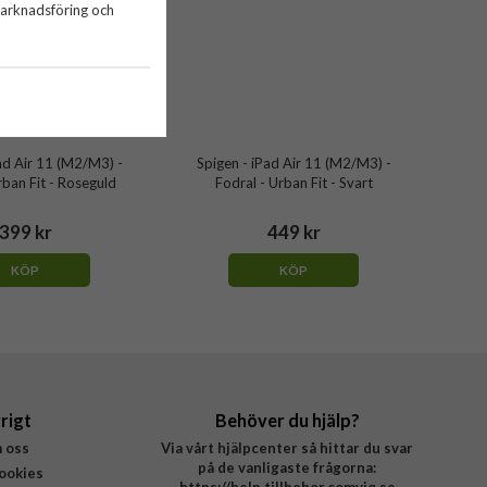
marknadsföring och
ad Air 11 (M2/M3) -
Spigen - iPad Air 11 (M2/M3) -
rban Fit - Roseguld
Fodral - Urban Fit - Svart
399 kr
449 kr
KÖP
KÖP
rigt
Behöver du hjälp?
 oss
Via vårt hjälpcenter så hittar du svar
på de vanligaste frågorna:
ookies