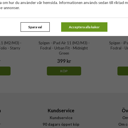
ta om hur du använder vår hemsida. Informationen används sedan till riktad 
ne-annonser.
Spara val
Acceptera alla kakor
 11 (M2/M3) -
Spigen - iPad Air 11 (M2/M3) -
Spigen - iP
olio - Starry
Fodral - Urban Fit - Midnight
Fodral - U
Green
r
399 kr
KÖP
a
Kundservice
Öv
Kundservice
Om
r
90 dagars öppet köp
Om c