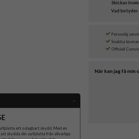
Skickas inom
Vad betyder 
Personlig servi
Snabba leverans
Officiell Comvi
När kan jag få min 
SE
surfplatta ett oslagbart skydd. Med en
att skydda din surfplatta från allvarliga