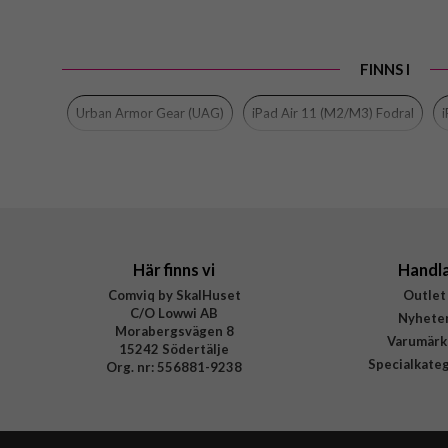
Varumärke
Tillverkarens art nr
FINNS I
EAN
Urban Armor Gear (UAG)
iPad Air 11 (M2/M3) Fodral
Här finns vi
Handl
Comviq by SkalHuset
Outlet
C/O Lowwi AB
Nyhete
Morabergsvägen 8
Varumärk
15242 Södertälje
Specialkate
Org. nr: 556881-9238