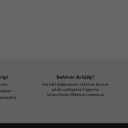
rigt
Behöver du hjälp?
 oss
Via vårt hjälpcenter så hittar du svar
på de vanligaste frågorna:
ookies
https://help.tillbehor.comviq.se
tetspolicy