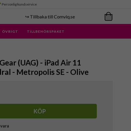
Personlig kundservice
↪️ Tillbaka till Comviq.se
ÖVRIGT
TILLBEHÖRSPAKET
ear (UAG) - iPad Air 11
ral - Metropolis SE - Olive
KÖP
svara