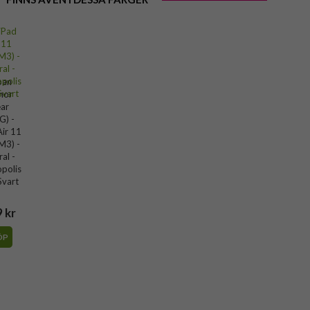
ban
mor
ar
G) -
Air 11
M3) -
al -
polis
Svart
 kr
ÖP