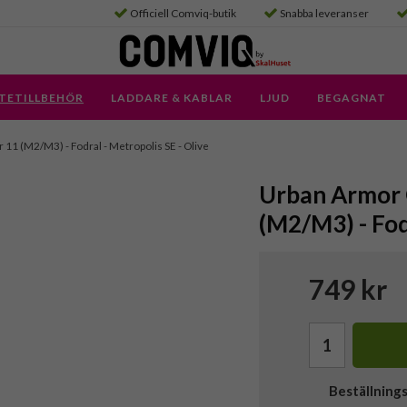
Officiell Comviq-butik
Snabba leveranser
TETILLBEHÖR
LADDARE & KABLAR
LJUD
BEGAGNAT
ir 11 (M2/M3) - Fodral - Metropolis SE - Olive
Urban Armor G
(M2/M3) - Fod
749 kr
Beställning