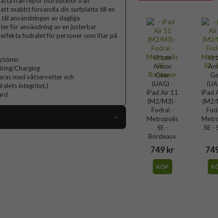
platta från repor och bucklor från
 att snabbt förvandla din surfplatta till en
 tål användningen av dagliga
er för användning av en justerbar
perfekta fodralet för personer som litar på
Urban
Ur
ng/sömn
Armor
Ar
iring/Charging
Gear
Ge
ceras med våtservetter och
(UAG) -
(UA
lets integritet.)
iPad Air 11
iPad 
ard
(M2/M3) -
(M2/
Fodral -
Fodr
Metropolis
Metro
SE -
SE - 
105786
Bordeaux
749 kr
749
iPad Air 11 (M2/M3)
KÖP
K
Fodral
Pennhållare, Stativfunktion
Grön
st (PC), Mjukplast (TPU), PU (Polyuretan)