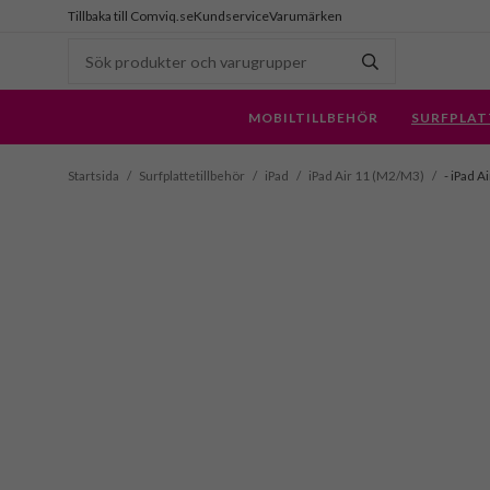
Tillbaka till Comviq.se
Kundservice
Varumärken
MOBILTILLBEHÖR
SURFPLAT
Startsida
/
Surfplattetillbehör
/
iPad
/
iPad Air 11 (M2/M3)
/
- iPad A