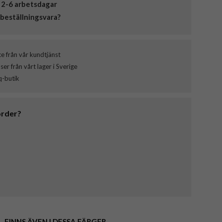
 2-6 arbetsdagar
beställningsvara?
ce från vår kundtjänst
er från vårt lager i Sverige
q-butik
order?
FINNS ÄVEN I DESSA FÄRGER