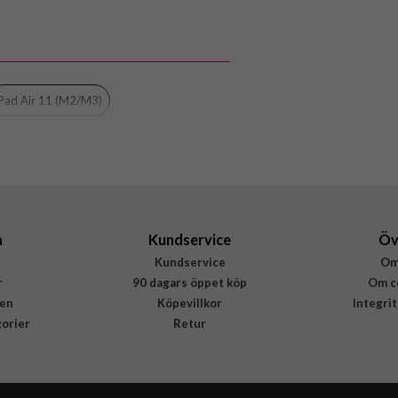
Urban Armor Gear (UAG)
124473117272
840283913891
iPad Air 11 (M2/M3)
a
Kundservice
Öv
Kundservice
Om
r
90 dagars öppet köp
Om c
en
Köpevillkor
Integri
gorier
Retur