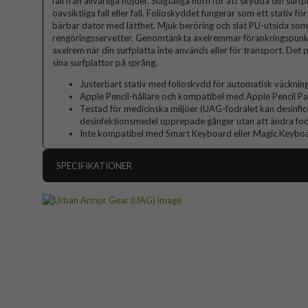
fall från allvarliga höjder. Slagtåliga hörn för att skydda din surf
oavsiktliga fall eller fall. Folioskyddet fungerar som ett stativ för
bärbar dator med lätthet. Mjuk beröring och slät PU-utsida som
rengöringsservetter. Genomtänkta axelremmar förankringspunkt
axelrem när din surfplatta inte används eller för transport. Det 
sina surfplattor på språng.
Justerbart stativ med folioskydd för automatisk väckni
Apple Pencil-hållare och kompatibel med Apple Pencil Pa
Testad för medicinska miljöer (UAG-fodralet kan desinfi
desinfektionsmedel upprepade gånger utan att ändra fodra
Inte kompatibel med Smart Keyboard eller Magic Keybo
SPECIFIKATIONER
Artikelnummer
Passar till
Produkttyp
Egenskaper
Färg
Material
Hårdpla