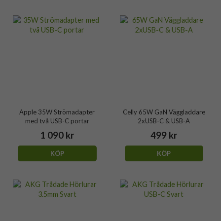
Apple 35W Strömadapter
Celly 65W GaN Väggladdare
med två USB-C portar
2xUSB-C & USB-A
1 090 kr
499 kr
KÖP
KÖP