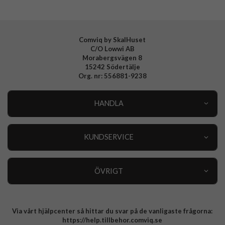
Comviq by SkalHuset
C/O Lowwi AB
Morabergsvägen 8
15242 Södertälje
Org. nr: 556881-9238
HANDLA
Outlet
Nyheter
KUNDSERVICE
Varumärken
Kundservice
Specialkategorier
90 dagars öppet köp
ÖVRIGT
Köpevillkor
Om oss
Retur
Om cookies
Via vårt hjälpcenter så hittar du svar på de vanligaste frågorna:
Integritetspolicy
https://help.tillbehor.comviq.se