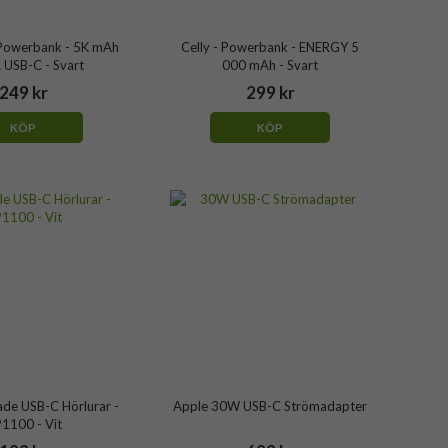
Powerbank - 5K mAh
Celly - Powerbank - ENERGY 5
 USB-C - Svart
000 mAh - Svart
249 kr
299 kr
KÖP
KÖP
ade USB-C Hörlurar -
Apple 30W USB-C Strömadapter
1100 - Vit