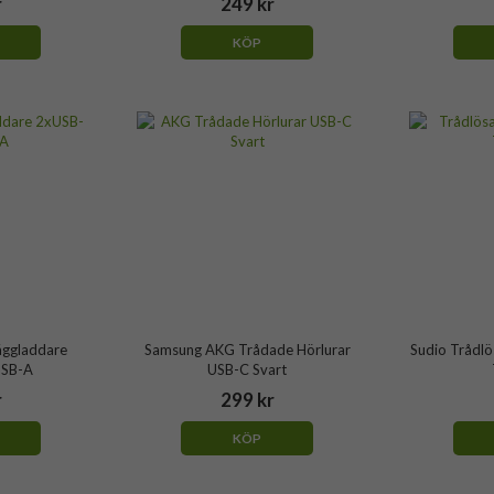
r
249 kr
KÖP
äggladdare
Samsung AKG Trådade Hörlurar
Sudio Trådlö
USB-A
USB-C Svart
r
299 kr
KÖP