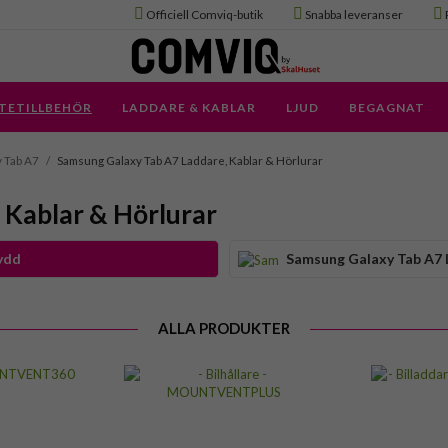
Officiell Comviq-butik
Snabba leveranser
TETILLBEHÖR
LADDARE & KABLAR
LJUD
BEGAGNAT
 Tab A7
/
Samsung Galaxy Tab A7 Laddare, Kablar & Hörlurar
 Kablar & Hörlurar
ydd
Samsung Galaxy Tab A7 
ALLA PRODUKTER