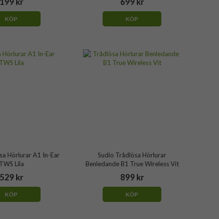
199 kr
699 kr
KÖP
KÖP
sa Hörlurar A1 In-Ear
Sudio Trådlösa Hörlurar
TWS Lila
Benledande B1 True Wireless Vit
529 kr
899 kr
KÖP
KÖP