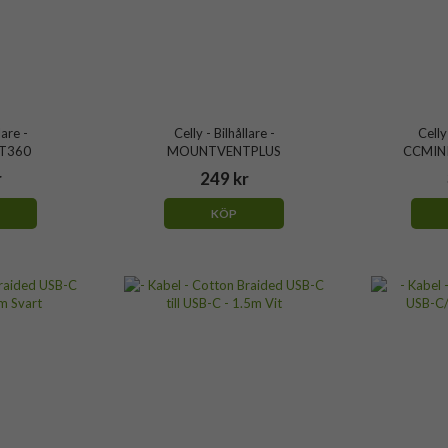
lare -
Celly - Bilhållare -
Celly
T360
MOUNTVENTPLUS
CCMIN
r
249 kr
KÖP