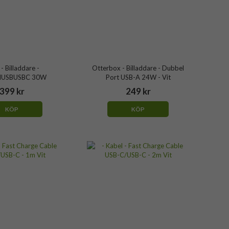
 - Billaddare -
Otterbox - Billaddare - Dubbel
IUSBUSBC 30W
Port USB-A 24W - Vit
399 kr
249 kr
KÖP
KÖP