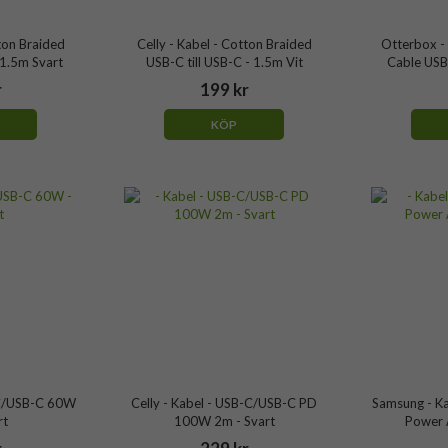
tton Braided
Celly - Kabel - Cotton Braided
Otterbox - 
 1.5m Svart
USB-C till USB-C - 1.5m Vit
Cable USB
r
199 kr
KÖP
-C/USB-C 60W
Celly - Kabel - USB-C/USB-C PD
Samsung - K
rt
100W 2m - Svart
Power 