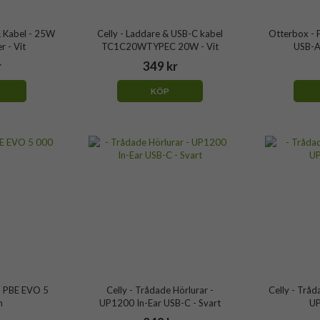
 Kabel - 25W
Celly - Laddare & USB-C kabel
Otterbox - 
 - Vit
TC1C20WTYPEC 20W - Vit
USB-A
r
349 kr
KÖP
- PBE EVO 5
Celly - Trådade Hörlurar -
Celly - Tråd
h
UP1200 In-Ear USB-C - Svart
UP