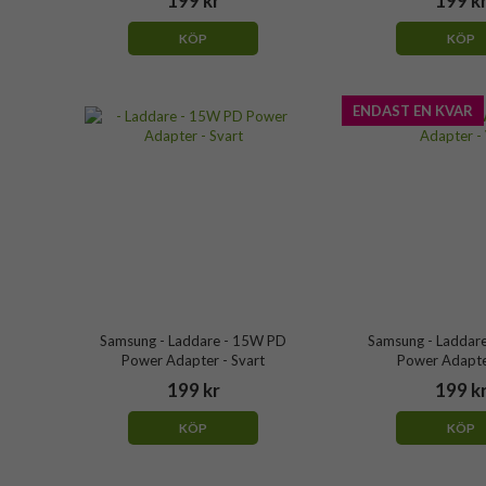
199 kr
199 k
KÖP
KÖP
ENDAST EN KVAR
Samsung - Laddare - 15W PD
Samsung - Laddar
Power Adapter - Svart
Power Adapter
199 kr
199 k
KÖP
KÖP