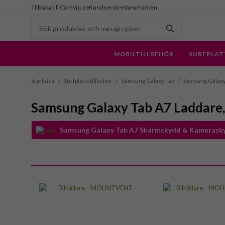
Tillbaka till Comviq.se
Kundservice
Varumärken
MOBILTILLBEHÖR
SURFPLAT
Startsida
/
Surfplattetillbehör
/
Samsung Galaxy Tab
/
Samsung Galaxy
Samsung Galaxy Tab A7 Laddare,
Samsung Galaxy Tab A7 Skärmskydd & Kamerask