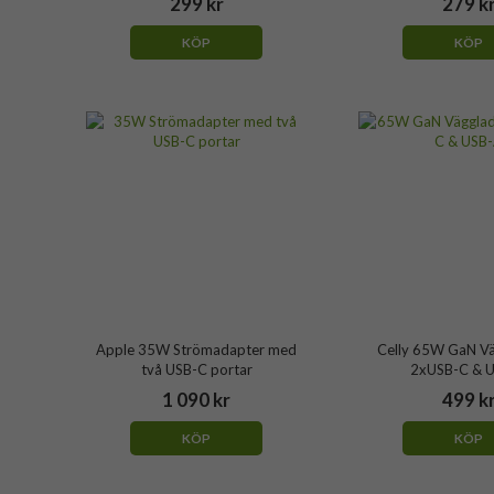
299 kr
279 k
KÖP
KÖP
Apple 35W Strömadapter med
Celly 65W GaN V
två USB-C portar
2xUSB-C & 
1 090 kr
499 k
KÖP
KÖP