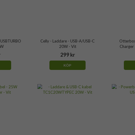
 TCUSBTURBO
Celly - Laddare - USB-A/USB-C
Otterbox
2W
20W - Vit
Charger
r
299 kr
KÖP