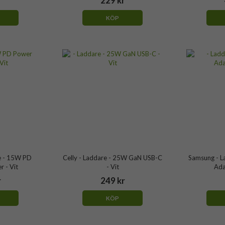
r
229 kr
KÖP
e - 15W PD
Celly - Laddare - 25W GaN USB-C
Samsung - L
 - Vit
- Vit
Ada
r
249 kr
KÖP