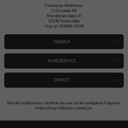
Comviq by SkalHuset
C/O Lowwi AB
Morabergsvägen 8
15242 Södertälje
Org. nr: 556881-9238
HANDLA
Outlet
Nyheter
KUNDSERVICE
Varumärken
Kundservice
Specialkategorier
90 dagars öppet köp
ÖVRIGT
Köpevillkor
Om oss
Retur
Om cookies
Via vårt hjälpcenter så hittar du svar på de vanligaste frågorna:
Integritetspolicy
https://help.tillbehor.comviq.se