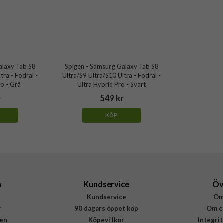
alaxy Tab S8
Spigen - Samsung Galaxy Tab S8
tra - Fodral -
Ultra/S9 Ultra/S10 Ultra - Fodral -
ro - Grå
Ultra Hybrid Pro - Svart
r
549 kr
KÖP
a
Kundservice
Öv
Kundservice
Om
r
90 dagars öppet köp
Om c
en
Köpevillkor
Integri