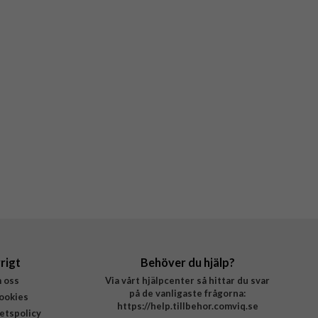
rigt
Behöver du hjälp?
 oss
Via vårt hjälpcenter så hittar du svar
på de vanligaste frågorna:
ookies
https://help.tillbehor.comviq.se
tetspolicy