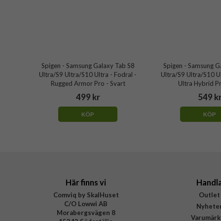
Spigen - Samsung Galaxy Tab S8
Spigen - Samsung G
Ultra/S9 Ultra/S10 Ultra - Fodral -
Ultra/S9 Ultra/S10 Ul
Rugged Armor Pro - Svart
Ultra Hybrid P
499 kr
549 k
KÖP
KÖP
Här finns vi
Handl
Comviq by SkalHuset
Outlet
C/O Lowwi AB
Nyhete
Morabergsvägen 8
Varumärk