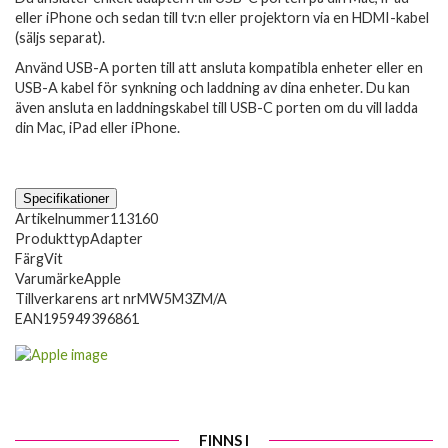
eller iPhone och sedan till tv:n eller projektorn via en HDMI-kabel
(säljs separat).
Använd USB-A porten till att ansluta kompatibla enheter eller en
USB-A kabel för synkning och laddning av dina enheter. Du kan
även ansluta en laddningskabel till USB-C porten om du vill ladda
din Mac, iPad eller iPhone.
Specifikationer
Artikelnummer
113160
Produkttyp
Adapter
Färg
Vit
Varumärke
Apple
Tillverkarens art nr
MW5M3ZM/A
EAN
195949396861
FINNS I