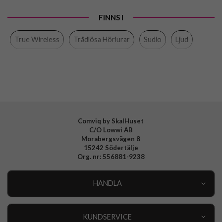
Egenskaper
Trådlös
FINNS I
Färg
Blå
True Wireless
Trådlösa Hörlurar
Sudio
Ljud
Varumärke
Sudio
Tillverkarens art nr
A3BLU
EAN
7350071384091
Comviq by SkalHuset
C/O Lowwi AB
Morabergsvägen 8
15242 Södertälje
Org. nr: 556881-9238
HANDLA
Outlet
Nyheter
KUNDSERVICE