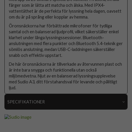
färger som är lätta att matcha och älska. Med IPX4-
vattentäthet är de perfekta för lyssning hela dagen, oavsett
om du är på språng eller kopplar av hemma.
Öronsnäckorna har förbättrade mikrofoner för tydliga
samtal och en balanserad ljudprofil, vilket säkerställer enkel
klarhet under långa lyssningssessioner. Bluetooth-
anslutningen med flera punkter och Bluetooth 5.4-teknik ger
sömlös anslutning, medan USB-C-laddningen säkerställer
snabb och effektiv uppstart.
De här öronsnäckorna är tillverkade av återvunnen plast och
är inte bara snygga och funktionella utan också
miljömedvetna. Njut av en balanserad lyssningsupplevelse
med Sudio A3, ditt förstahandsval för levande och pålitligt
ljud.
SPECIFIKATIONER
Artikelnummer
109073
Produkttyp
Hörlurar