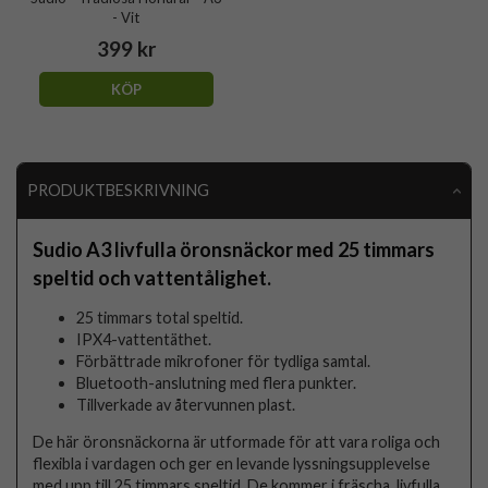
- Vit
399 kr
KÖP
PRODUKTBESKRIVNING
Sudio A3 livfulla öronsnäckor med 25 timmars
speltid och vattentålighet.
25 timmars total speltid.
IPX4-vattentäthet.
Förbättrade mikrofoner för tydliga samtal.
Bluetooth-anslutning med flera punkter.
Tillverkade av återvunnen plast.
De här öronsnäckorna är utformade för att vara roliga och
flexibla i vardagen och ger en levande lyssningsupplevelse
med upp till 25 timmars speltid. De kommer i fräscha, livfulla