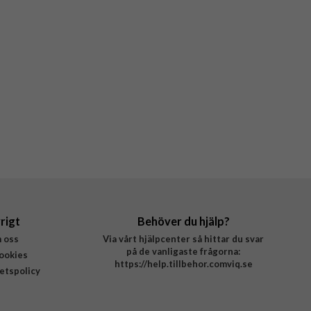
rigt
Behöver du hjälp?
 oss
Via vårt hjälpcenter så hittar du svar
på de vanligaste frågorna:
ookies
https://help.tillbehor.comviq.se
tetspolicy