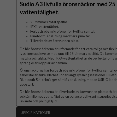
Sudio A3 livfulla öronsnäckor med 25 
vattentålighet.
25 timmars total speltid.
IPX4-vattentäthet.
Förbättrade mikrofoner för tydliga samtal.
Bluetooth-anslutning med flera punkter.
Tillverkade av återvunnen plast.
De här öronsnäckorna är utformade för att vara roliga och flexi
lyssningsupplevelse med upp till 25 timmars speltid. De kommer i 
matcha och älska. Med IPX4-vattentäthet är de perfekta för lys
språng eller kopplar av hemma.
Öronsnäckorna har förbättrade mikrofoner för tydliga samtal och
säkerställer enkel klarhet under långa lyssningssessioner. Blue
Bluetooth 5.4-teknik ger sömlös anslutning, medan USB-C-laddni
uppstart.
De här öronsnäckorna är tillverkade av återvunnen plast och är 
också miljömedvetna. Njut av en balanserad lyssningsupplevelse
levande och pålitligt ljud.
SPECIFIKATIONER