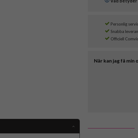
Vad betyder 
Personlig servi
Snabba leverans
Officiell Comvi
När kan jag få min 