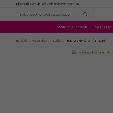
Tillbaka till Comviq.se
Kundservice
Varumärken
MOBILTILLBEHÖR
SURFPLAT
Startsida
/
Varumärken
/
Sudio
/
- Trådlösa Hörlurar - A3 - Svart