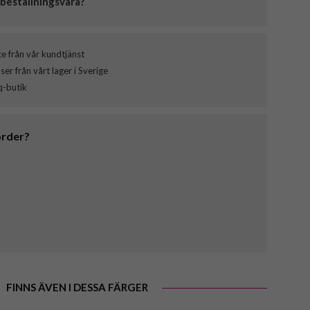
beställningsvara?
ce från vår kundtjänst
er från vårt lager i Sverige
q-butik
order?
FINNS ÄVEN I DESSA FÄRGER