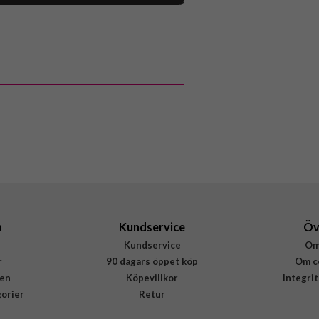
109074
Hörlurar
Trådlös
Svart
Sudio
A3BLK
7350071384589
a
Kundservice
Öv
Kundservice
Om
r
90 dagars öppet köp
Om c
en
Köpevillkor
Integri
gorier
Retur