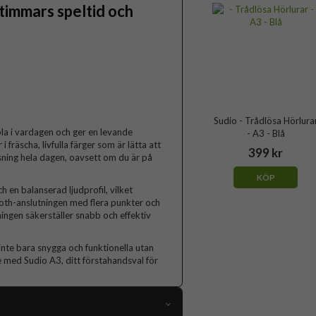
timmars speltid och
Sudio - Trådlösa Hörlura
bla i vardagen och ger en levande
- A3 - Blå
fräscha, livfulla färger som är lätta att
399 kr
sning hela dagen, oavsett om du är på
KÖP
 en balanserad ljudprofil, vilket
tooth-anslutningen med flera punkter och
ngen säkerställer snabb och effektiv
inte bara snygga och funktionella utan
 med Sudio A3, ditt förstahandsval för