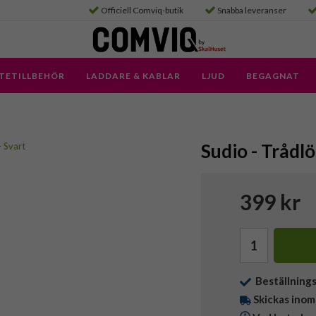
Officiell Comviq-butik
Snabba leveranser
TETILLBEHÖR
LADDARE & KABLAR
LJUD
BEGAGNAT
Sudio - Trådlö
399 kr
Beställning
Skickas inom