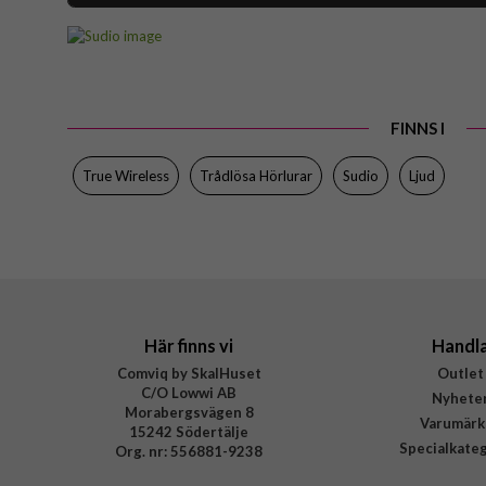
Artikelnummer
Produkttyp
Egenskaper
FINNS I
Färg
Varumärke
True Wireless
Trådlösa Hörlurar
Sudio
Ljud
Tillverkarens art nr
EAN
Här finns vi
Handl
Comviq by SkalHuset
Outlet
C/O Lowwi AB
Nyhete
Morabergsvägen 8
Varumärk
15242 Södertälje
Specialkate
Org. nr: 556881-9238